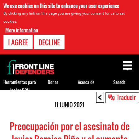
We use cookies on this site to enhance your user experience
By clicking any link on this page you are giving your consent for us to set
cookies.
More information
I AGREE
DECLINE
Back
to
top
Herramientas para
Donar
Acerca de
Search
los/as DDH
<
Back
Traducir
to
11 JUNIO 2021
top
Preocupación por el asesinato de