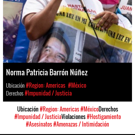
Norma Patricia Barrón Núñez
Ubicación
#Region: Americas
#México
Derechos
#Impunidad / Justicia
Ubicación
#Region: Americas
#México
Derechos
#Impunidad / Justicia
Violaciones
#Hostigamiento
#Asesinatos
#Amenazas / Intimidación