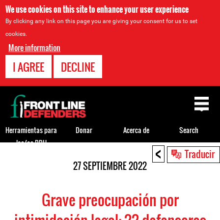
We use cookies on this site to enhance your user experience
By clicking any link on this page you are giving your consent for us to set
cookies.
More information
I AGREE
DECLINE
Back
to
top
Herramientas para
Donar
Acerca de
Search
los/as DDH
<
Back
Traducir
to
27 SEPTIEMBRE 2022
top
Grave preocupación por