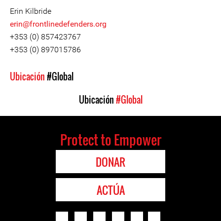
Erin Kilbride
erin@frontlinedefenders.org
+353 (0) 857423767
+353 (0) 897015786
Ubicación
#Global
Ubicación
#Global
Protect to Empower
DONAR
ACTÚA