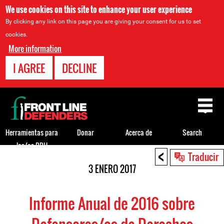
We use cookies on this site to enhance your user experience
By clicking any link on this page you are giving your consent for us to set
cookies.
More information
I AGREE
DECLINE
Back
to
top
Herramientas para
Donar
Acerca de
Search
los/as DDH
<
Back
Traducir
to
3 ENERO 2017
top
Informe Anual de 2016 sobre