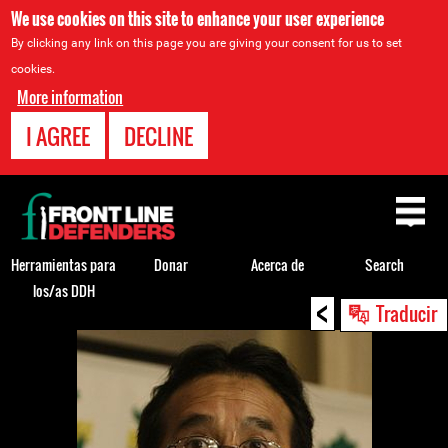
We use cookies on this site to enhance your user experience
By clicking any link on this page you are giving your consent for us to set
cookies.
More information
I AGREE
DECLINE
Back
to
top
Herramientas para
Donar
Acerca de
Search
los/as DDH
<
Back
Traducir
to
top