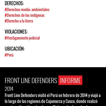
DERECHOS:
#Derechos medio- ambientales
#Derechos de los indígenas
#Derecho a la tierra
VIOLACIONES:
#Hostigamiento judicial
UBICACIÓN:
#Perú
FRONT LINE DEFENDERS
INFORME
2014
Front Line Defenders visitó el Perú en febrero de 2014 y viajó a
lo largo de las regiones de Cajamarca y Cusco, donde realizó