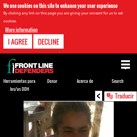
We use cookies on this site to enhance your user experience
By clicking any link on this page you are giving your consent for us to set
cookies.
More information
I AGREE
DECLINE
Back
to
top
Herramientas para
Donar
Acerca de
Search
los/as DDH
<
Back
Traducir
to
top