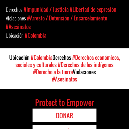
Derechos
#Impunidad / Justicia
#Libertad de expresión
Violaciones
#Arresto / Detención / Encarcelamiento
#Asesinatos
Ubicación
#Colombia
Ubicación
#Colombia
Derechos
#Derechos económicos,
sociales y culturales
#Derechos de los indígenas
#Derecho a la tierra
Violaciones
#Asesinatos
Protect to Empower
DONAR