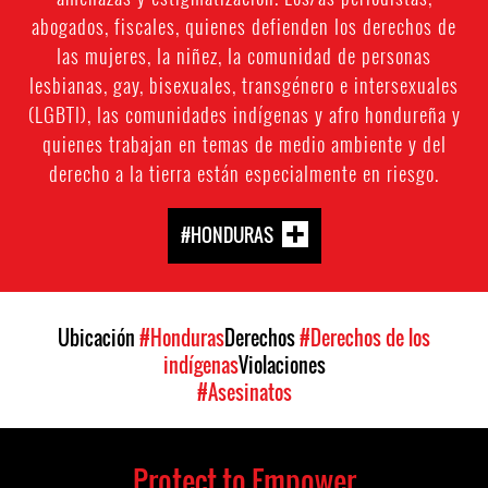
abogados, fiscales, quienes defienden los derechos de
las mujeres, la niñez, la comunidad de personas
lesbianas, gay, bisexuales, transgénero e intersexuales
(LGBTI), las comunidades indígenas y afro hondureña y
quienes trabajan en temas de medio ambiente y del
derecho a la tierra están especialmente en riesgo.
#HONDURAS
Ubicación
#Honduras
Derechos
#Derechos de los
indígenas
Violaciones
#Asesinatos
Protect to Empower