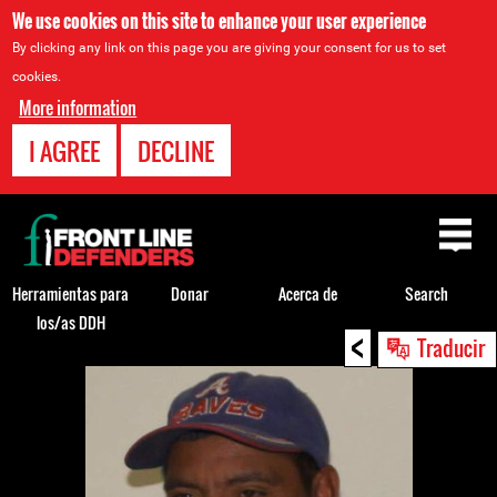
We use cookies on this site to enhance your user experience
By clicking any link on this page you are giving your consent for us to set
cookies.
More information
I AGREE
DECLINE
Back
to
top
Herramientas para
Donar
Acerca de
Search
los/as DDH
<
Back
Traducir
to
top