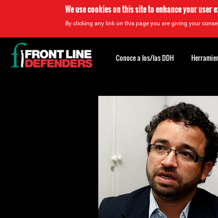
We use cookies on this site to enhance your user 
By clicking any link on this page you are giving your consen
Back
to
Conoce a los/las DDH
Herramien
top
Back
to
top