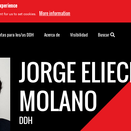
experience
More information
t for us to set cookies.
tas para los/as DDH
Acerca de
Visibilidad
Buscar
JORGE ELIEC
MOLANO
DDH