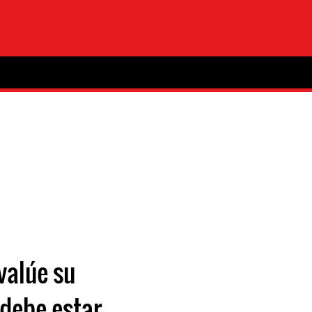
valúe su
 debe estar