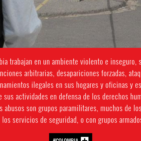
a trabajan en un ambiente violento e inseguro,
nciones arbitrarias, desapariciones forzadas, ataq
anamientos ilegales en sus hogares y oficinas y e
 sus actividades en defensa de los derechos hum
s abusos son grupos paramilitares, muchos de los
 los servicios de seguridad, o con grupos armado
#COLOMBIA