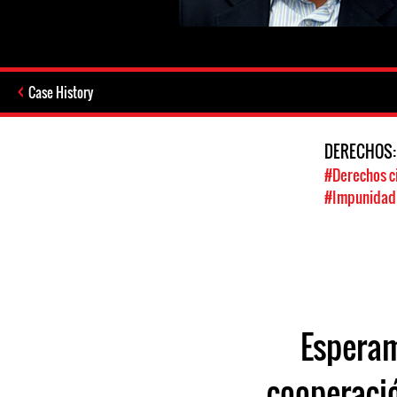
Case History
DERECHOS
#Derechos ci
#Impunidad /
Esperam
cooperació