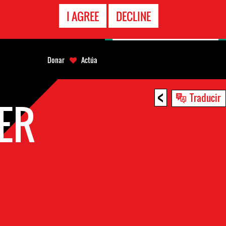
LÍNEA
I AGREE
DECLINE
EMERGENCIA
Donar
Actúa
<
Traducir
ER