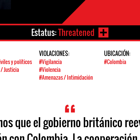
Estatus:
Threatened
:
VIOLACIONES:
UBICACIÓN:
viles y políticos
#Vigilancia
#Colombia
 Justicia
#Violencia
#Amenazas / Intimidación
os que el gobierno británico ree
n con Colombia. La cooperación