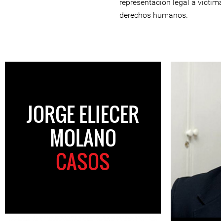
representación legal a víctim
derechos humanos.
JORGE ELIECER
MOLANO
CASOS