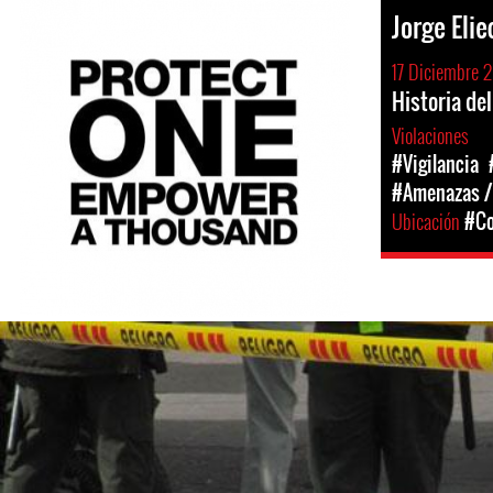
Jorge Eli
17 Diciembre 
Historia del
Violaciones
#Vigilancia
#Amenazas /
Ubicación
#Co
colombia-
general-