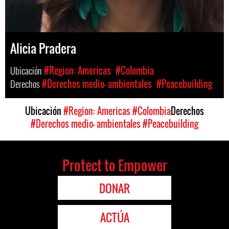
Alicia Pradera
Ubicación
#Region: Americas
#Colombia
Derechos
#Derechos medio- ambientales
#Peacebuilding
Ubicación
#Region: Americas
#Colombia
Derechos
#Derechos medio- ambientales
#Peacebuilding
Protect to Empower
DONAR
ACTÚA