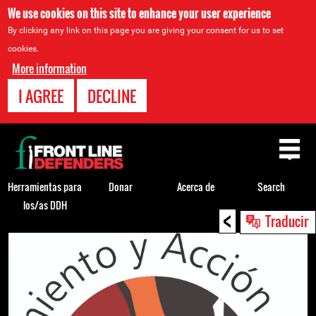
We use cookies on this site to enhance your user experience
By clicking any link on this page you are giving your consent for us to set
cookies.
More information
I AGREE
DECLINE
Back
to
top
Herramientas para
Donar
Acerca de
Search
los/as DDH
<
Back
Traducir
to
top