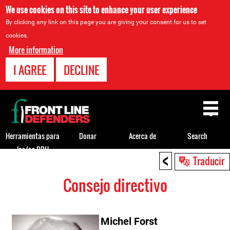
We use cookies on this site to enhance your user experience
By clicking any link on this page you are giving your consent for us to set
cookies.
More information
I AGREE
DECLINE
Back
to
top
Herramientas para
Donar
Acerca de
Search
los/as DDH
<
Back
Traducir
to
Consejo directivo
top
Michel Forst