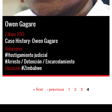
Owen Gagare
7 Mayo 2013
Case History: Owen Gagare
Violaciones
#Hostigamiento judicial
#Arresto / Detención / Encarcelamiento
Ubicación
#Zimbabwe
« first
‹ previous
1
2
3
4
Pages