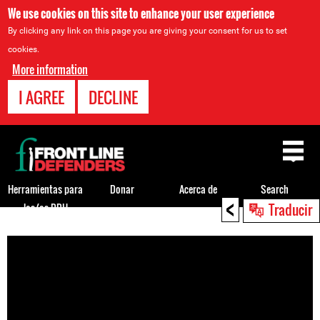
We use cookies on this site to enhance your user experience
By clicking any link on this page you are giving your consent for us to set
cookies.
More information
I AGREE
DECLINE
Back
to
top
Herramientas para
Donar
Acerca de
Search
<
Traducir
los/as DDH
Back
to
top