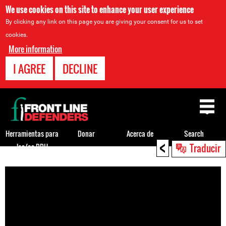
We use cookies on this site to enhance your user experience
By clicking any link on this page you are giving your consent for us to set
cookies.
More information
I AGREE
DECLINE
Back
to
top
Herramientas para
Donar
Acerca de
Search
<
Traducir
los/as DDH
Back
to
top