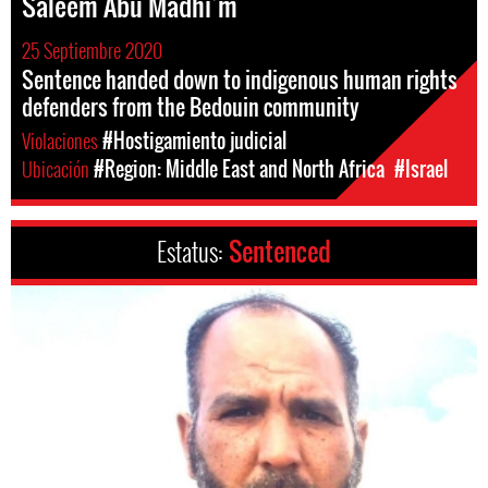
Saleem Abu Madhi’m
25 Septiembre 2020
Sentence handed down to indigenous human rights
defenders from the Bedouin community
Violaciones
#Hostigamiento judicial
Ubicación
#Region: Middle East and North Africa
#Israel
Estatus:
Sentenced