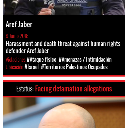
Aref Jaber
6 Junio 2018
Harassment and death threat against human rights
defender Aref Jaber
Violaciones
#Ataque físico
#Amenazas / Intimidación
Ubicación
#Israel
#Territorios Palestinos Ocupados
Estatus:
Facing defamation allegations