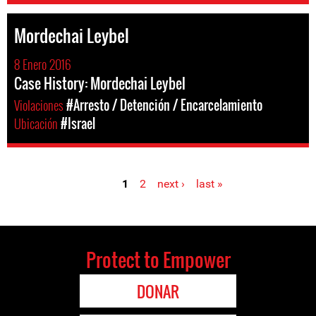
Mordechai Leybel
8 Enero 2016
Case History: Mordechai Leybel
Violaciones
#Arresto / Detención / Encarcelamiento
Ubicación
#Israel
1
2
next ›
last »
Pages
Protect to Empower
DONAR