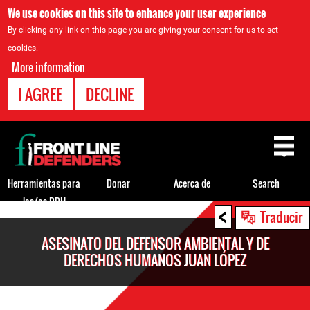
We use cookies on this site to enhance your user experience
By clicking any link on this page you are giving your consent for us to set
cookies.
More information
I AGREE
DECLINE
Back
to
top
Herramientas para
Donar
Acerca de
Search
los/as DDH
<
Back
Traducir
to
ASESINATO DEL DEFENSOR AMBIENTAL Y DE
top
DERECHOS HUMANOS JUAN LÓPEZ