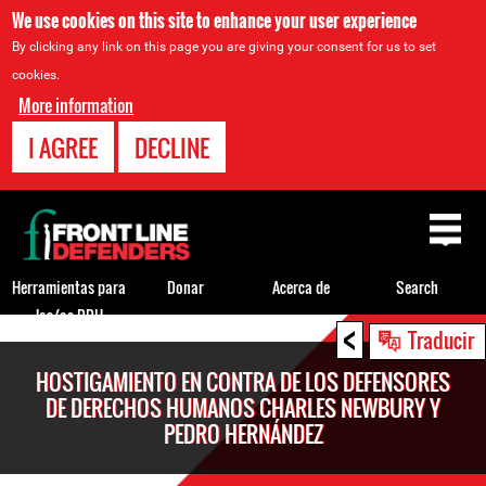
We use cookies on this site to enhance your user experience
By clicking any link on this page you are giving your consent for us to set
cookies.
More information
I AGREE
DECLINE
Back
to
top
Herramientas para
Donar
Acerca de
Search
los/as DDH
<
Back
Traducir
to
HOSTIGAMIENTO EN CONTRA DE LOS DEFENSORES
top
DE DERECHOS HUMANOS CHARLES NEWBURY Y
PEDRO HERNÁNDEZ