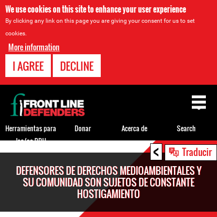
We use cookies on this site to enhance your user experience
By clicking any link on this page you are giving your consent for us to set
cookies.
More information
I AGREE
DECLINE
Back
to
top
Herramientas para
Donar
Acerca de
Search
los/as DDH
<
Back
Traducir
to
DEFENSORES DE DERECHOS MEDIOAMBIENTALES Y
top
SU COMUNIDAD SON SUJETOS DE CONSTANTE
HOSTIGAMIENTO