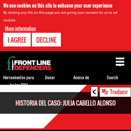
We use cookies on this site to enhance your user experience
By clicking any link on this page you are giving your consent for us to set
cookies.
More information
I AGREE
DECLINE
Back
to
top
Herramientas para
Donar
Acerca de
Search
los/as DDH
<
Back
Traducir
to
HISTORIA DEL CASO: JULIA CABELLO ALONSO
top