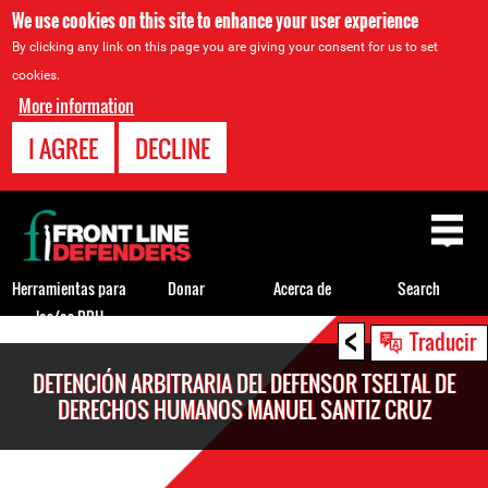
We use cookies on this site to enhance your user experience
By clicking any link on this page you are giving your consent for us to set
cookies.
More information
I AGREE
DECLINE
Back
to
top
Herramientas para
Donar
Acerca de
Search
los/as DDH
<
Back
Traducir
to
DETENCIÓN ARBITRARIA DEL DEFENSOR TSELTAL DE
top
DERECHOS HUMANOS MANUEL SANTIZ CRUZ