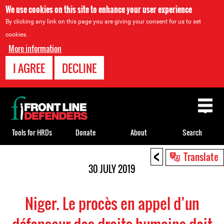
We use cookies on this site to enhance your user experience
By clicking any link on this page you are giving your consent for us to set
cookies.
More information
I AGREE
DECLINE
Back
to
top
Tools for HRDs
Donate
About
Search
<
Back
Translate
to
30 JULY 2019
top
Niger. Le procès en appel d’un