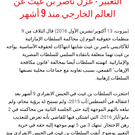
التعبير - عزل ناصر بن غيث عن
العالم الخارجي منذ 9 أشهر
(بيروت، 13 أكتوبر/تشرين الأول 2016) قال ائتلاف من 9
منظمات حقوقية اليوم إن محاكمة السلطات الإماراتية
للأكاديمي ناصر بن غيث شابتها انتهاكات لحقوقه الأساسية. يواجه
بن غيث تهما متعلقة بانتقاده السلمي للسلطات المصرية
والإماراتية. اتهمته السلطات أيضا بمخالفة "قانون مكافحة
الإرهاب" القمعي، بسبب تعاونه مع جماعات محلية تصنفها
السلطات إرهابية.
احتجزت السلطات بن غيث في الحبس الانفرادي 9 أشهر بعد
اعتقاله في أغسطس/آب 2015، ولم تسمح له برؤية محام، ولم
تبلغه بالتهم الموجهة إليه حتى الجلسة الثانية من محاكمته في 2
مايو/أيار 2016، التي اشتكى فيها للقاضي بأنه تعرض للتعذيب
رهن الاحتجاز. تنتهك 3 من 5 تهم موجهة إليه حقه في حرية
التعبير بوضوح. أبقت السلطات بن غيث في الحبس الانفرادي منذ