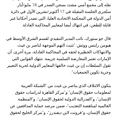
نقله إلى مجمع أمني مشدد بسجن الصدر في 18 مايو/أيار.
ستُجرى الجلسة المقبلة في 17 أكتوبر/تشرين الأول في دائرة
أمن الدولة في المحكمة الاتحادية العليا، التي تصدر أحكاما غير
قابلة للطعن، في انتهاك أيضا لمعايير المحاكمة العادلة.
قال جو ستورك، نائب المدير التنفيذي لقسم الشرق الأوسط في
هيومن رايتس ووتش: "تثبت التهم الموجهة لناصر بن غيث
والانتهاكات الخطيرة لحقه في المحاكمة العادلة، مرة أخرى، أن
الإمارات تعتبر المعارضة السلمية جريمة. تنتهك القوانين التي
تقول السلطات إن بن غيث خالفها المعايير الدولية لحرية التعبير
وحرية تكوين الجمعيات".
يتكون الائتلاف الذي يناصر بن غيث من "الشبكة العربية
لمعلومات حقوق الإنسان" و"مركز القاهرة لدراسات حقوق
الإنسان"، و"الفدرالية الدولية لحقوق الإنسان"، و"المنظمة
العالمية لمناهضة التعذيب"، ضمن مرصد حماية المدافعين عن
حقوق الإنسان، و"فرونت لاين ديفندرز"، و"مركز الخليج لحقوق