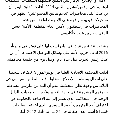
"الأمة" و"الإصلاح" الإماراتيين اللذين صنفتهما السلطات "منظمات
إرهابية" في نوفمبر/تشرين الثاني 2014. أفادت "خليج تايمز" أن
بن غيث ألقى محاضرات "تدعم هاتين المجموعتين". يظهر في
تسجيلات فيديو متوافرة على الإنترنت لواحدة من هذه
المحاضرات في إسطنبول الأمين العام لمنظمة "الأمة" حسن
الدقي يقدم بن غيث كأكاديمي.
رفضت عائلة بن غيث في بيان نُسب لها على تويتر في مايو/أيار
2016 ادعاء حزب الأمة على وسائل التواصل الاجتماعي أن بن
غيث رئيس الحزب قبل عدة أيام، وقبل يوم من جلسة محاكمته.
أدانت المحكمة الاتحادية العليا في يوليو/تموز 2013، 69 شخصا
على اتصال بمنظمة "الإصلاح" بمحاولة قلب النظام السياسي في
البلاد. من وجهة نظر المحكمة، يبدو أن المدانين مارسوا ببساطة
حقوقهم المشروعة في حرية التعبير وتكوين الجمعيات. الدليل
الوحيد في المحاكمة الذي يشير إلى نية الإطاحة بالحكومة هو
اعتراف أحد المتهمين، أحمد السويدي، الذي اخفته السلطات
قسرا 5 أشهر بعد اعتقاله في 26 مارس/آذار 2012. أنكر