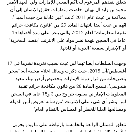
يتعلق بنقدهم المزعوم للحاكم الفعلي للإمارات ولي العهد الأمير
محمد بن زايد آل نهيان. خلصت منظمات حقوق الإنسان إلى أن
محاكمة بن غيث عام 2011 كانت "غير عادلة من حيث المبدأ".
اتُهم بن غيث أيضا بانتهاك المادة 29 من "قانون مكافحة جرائم
تقنية المعلومات" لعام 2012، والتي ينص على مدة أقصاها 15
عاما في السجن بتهمة نشر مواد على الانترنت "بقصد السخرية"
أو "الإضرار بسمعة" الدولة أو قادتها.
وجهت السلطات أيضا تهما لبن غيث بسبب تغريدة نشرها في 17
أغسطس/آب 2015، حيث ذكرت وسائل اعلام محلية أنه: "سخر
بتصريحاته من قرار دولة الإمارات بتخصيص أرض لبناء معبد
هندوسي". تسمح المادة 28 من قانون مكافحة جرائم تقنية
المعلومات الإماراتي بعقوبة تتراوح بين 3 و15 عاما في السجن
لمن ينشر أي شيء على الإنترنت "من شأنه تعريض أمن الدولة
ومصالحها العليا للخطر أو المساس بالنظام العام".
تتعلق التهمتان الرابعة والخامسة بارتباطه على ما يبدو بحزبي