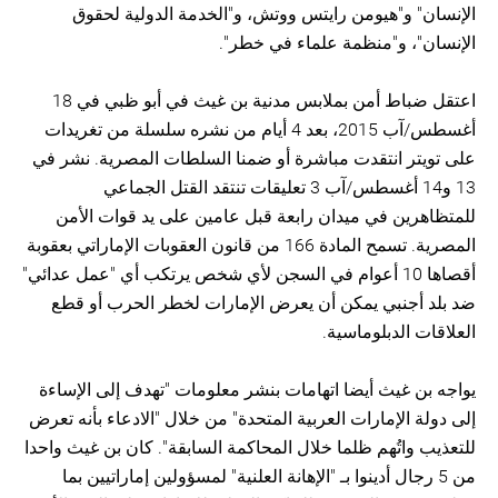
الإنسان" و"هيومن رايتس ووتش، و"الخدمة الدولية لحقوق
الإنسان"، و"منظمة علماء في خطر".
اعتقل ضباط أمن بملابس مدنية بن غيث في أبو ظبي في 18
أغسطس/آب 2015، بعد 4 أيام من نشره سلسلة من تغريدات
على تويتر انتقدت مباشرة أو ضمنا السلطات المصرية. نشر في
13 و14 أغسطس/آب 3 تعليقات تنتقد القتل الجماعي
للمتظاهرين في ميدان رابعة قبل عامين على يد قوات الأمن
المصرية. تسمح المادة 166 من قانون العقوبات الإماراتي بعقوبة
أقصاها 10 أعوام في السجن لأي شخص يرتكب أي "عمل عدائي"
ضد بلد أجنبي يمكن أن يعرض الإمارات لخطر الحرب أو قطع
العلاقات الدبلوماسية.
يواجه بن غيث أيضا اتهامات بنشر معلومات "تهدف إلى الإساءة
إلى دولة الإمارات العربية المتحدة" من خلال "الادعاء بأنه تعرض
للتعذيب واتُهم ظلما خلال المحاكمة السابقة". كان بن غيث واحدا
من 5 رجال أدينوا بـ "الإهانة العلنية" لمسؤولين إماراتيين بما