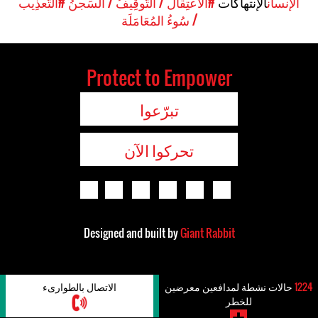
الإنسان
الإنتهاكات
#الاعتِقالُ / التَّوقِيفُ / السِّجنُ
#التَّعذِيب
/ سُوءُ المُعَامَلَة
Protect to Empower
تبرّعوا
تحركوا الآن
Designed and built by
Giant Rabbit
1224
حالات نشطة لمدافعين معرضين
الاتصال بالطوارىء
للخطر