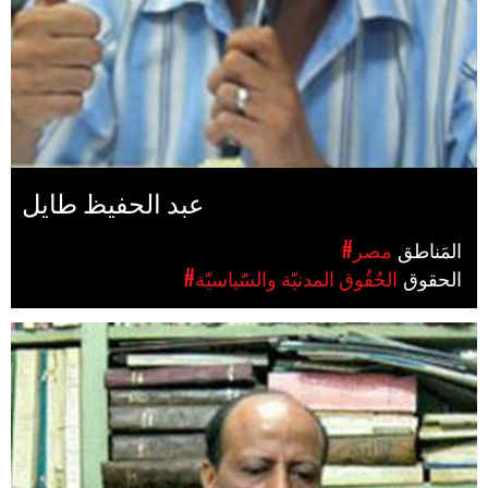
عبد الحفيظ طايل
المَناطق
#مصر
الحقوق
#الحُقُوق المدنيّة والسّياسيّة