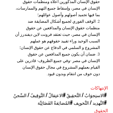
حقوق الإنسان المذكورين أعلاه ومنظمات حقوق
الإنسان في مصر، وإسقاط جميع التهم والممارسات،
بما فيها تجميد أصولهم وأصول عوائلهم؛
2. الوقف الفوري لجميع أشكال المضايقة ضد
منظمات حقوق الإنسان والمدافعين عن حقوق
الإنسان في مصر، حيث تعتقد فرونت لاين ديفندرز أن
السبب الوحيد وراء تقييد حقوقهم هو عملهم
المشروع و السلمي في الدفاع عن حقوق الإنسان؛
3. ضمان أن يكون جميع المدافعين عن حقوق
الإنسان في مصر -وفي جميع الظروف- قادرين على
القيام بعملهم المشروع في مجال حقوق الإنسان
دون خوف من انتقام وبدون قيود.
الإنتهاكات
#الاستِجوَابُ / التَّحقِيقُ
#الاعتِقالُ / التَّوقِيفُ / السِّجنُ
#التَّهدِيد / التَّخويِف
#المُضايَقةُ القَضَائِيَّة
الحقوق