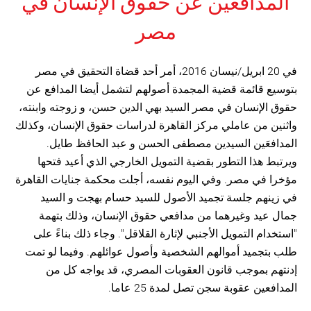
المدافعين عن حقوق الإنسان في
مصر
في 20 ابريل/نيسان 2016، أمر أحد قضاة التحقيق في مصر
بتوسيع قائمة قضية المجمدة أصولهم لتشمل أيضا المدافع عن
حقوق الإنسان في مصر السيد بهي الدين حسن، و زوجته وابنته،
واثنين من عاملي مركز القاهرة لدراسات حقوق الإنسان، وكذلك
المدافعَين السيدين مصطفى الحسن و عبد الحافظ طايل.
ويرتبط هذا التطور بقضية التمويل الخارجي الذي أعيد فتحها
مؤخرا في مصر. وفي اليوم نفسه، أجلت محكمة جنايات القاهرة
في زينهم جلسة تجميد الأصول للسيد حسام بهجت و السيد
جمال عيد وغيرهما من مدافعي حقوق الإنسان، وذلك بتهمة
"استخدام التمويل الأجنبي لإثارة القلاقل". وجاء ذلك بناءً على
طلب بتجميد أموالهم الشخصية وأصول عوائلهم. وفيما لو تمت
إدنتهم بموجب قانون العقوبات المصري، قد يواجه كل من
المدافعين عقوبة سجن تصل لمدة 25 عاما.