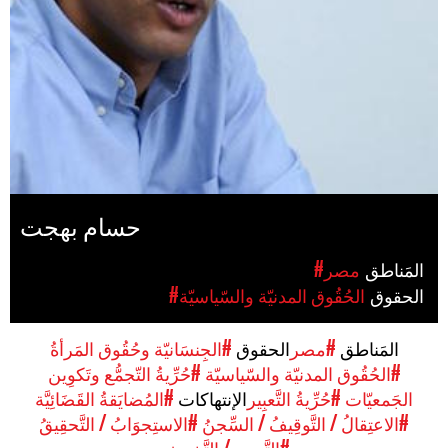
حسام بهجت
المَناطق
#مصر
الحقوق
#الحُقُوق المدنيّة والسّياسيّة
المَناطق
#مصر
الحقوق
#الجِنسَانيّة وحُقُوق المَرأةُ
#الحُقُوق المدنيّة والسّياسيّة
#حُرِّيةُ التّجمُّع وتَكوِين
الجَمعيّات
#حُرِّيةُ التَّعبِير
الإنتهاكات
#المُضايَقةُ القَضَائِيَّة
#الاعتِقالُ / التَّوقِيفُ / السِّجنُ
#الاستِجوَابُ / التَّحقِيقُ