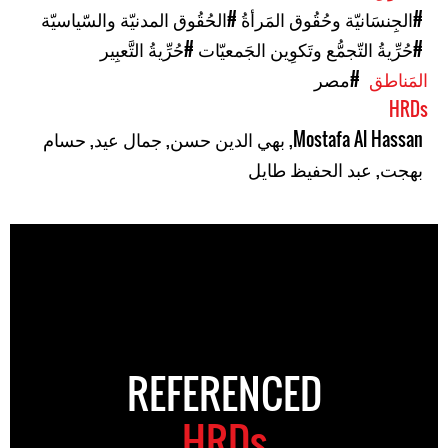
#الجِنسَانيّة وحُقُوق المَرأةُ
#الحُقُوق المدنيّة والسّياسيّة
#حُرِّيةُ التّجمُّع وتَكوِين الجَمعيّات
#حُرِّيةُ التَّعبِير
المَناطق
#مصر
HRDs
Mostafa Al Hassan
,
بهي الدين حسن
,
جمال عيد
,
حسام
بهجت
,
عبد الحفيظ طايل
REFERENCED
HRDs