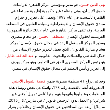
بهي الدين حسن
، هو مدير ومؤسس مركز القاهرة لدراسات
حقوق الإنسان، وهي منظمة غير حكومية إقليمية مستقلة في
القاهرة تأسست في عام 1993 وتعمل على تعزيز واحترام
مبادئ حقوق الإنسان والديمقراطية وسيادة القانون في المنطقة
العربية. وقد تلقى مركز القاهرة في عام 2007 جائزة الجمهورية
الفرنسية لحقوق الإنسان.
مصطفى الحسن
، هو محام مصري
ومدير المركز المستقل الرائد في مجال حقوق الإنسان "مركز
هشام مبارك للقانون"، الذي يعمل لتعزيز حقوق الإنسان من
خلال التقاضي والحملات والبحوث القانونية. و
عبد الحافظ طايل
،
هو رئيس المركز المصري للحق في التعليم، وهو مركز يهدف
إلى تعزيز وتأمين التعليم في مجال حقوق الإنسان في مصر.
وقد تم إدراج 41 منظمة مصرية ضمن
قضية التمويل الأجنبي
-المعروفة أيضا بالقضية رقم 173، واستُدعي بعض روساء هذه
المنظمات وعاملوها واتهموا بتهم منها "تلقي تمويل أجنبي غير
شرعي" و "العمل بدون ترخيص قانوني". في مارس/آذار 2016،
تم إبلاغ أربعة من المدافعين عن حقوق الإنسان وعائلاتهم بقرار