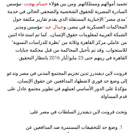
تجميد أموالهم وممتلكاتهم. ومن بين هؤلاء
حسام بهجت
-مؤسس
المبادرة المصرية للحقوق الشخصية والصحفي الحالي في خدمة
"مدى مصر" الإخبارية المستقلة الذي يقدم تقارير مكثفة حول
المحاكمات العسكرية في مصر، و
جمال عيد
-مؤسس ومدير
الشبكة العربية لمعلومات حقوق الإنسان،. كما تم استدعاء اثنين
من عاملي مركز القاهرة وثلاثة من "نظرة للدراسات النسوية"
للاستجواب. وقد تم تأجيل المحاكمة من قبل محكمة جنايات
القاهرة في زينهم حتى 23 مايو/أيار 2016 بانتظار التحقيق.
فرونت لاين ديفندرز تدين تجريم المجتمع المدني في مصر وتدعو
إلى وضع حد فوري لاضطهاد المدافعين عن حقوق الإنسان،
مؤكدةً على الدور الأساسي لعملهم في تطوير مجتمع عادل على
قدم المساواة.
وتحث فرونت لاين ديفندرز السلطات في مصر على:
وضع حد للتحقيقات المستمرة ضد المدافعين عن