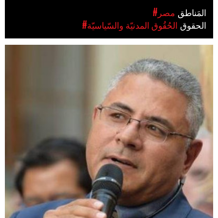
المَناطق
#مصر
الحقوق
#الحُقُوق المدنيّة والسّياسيّة