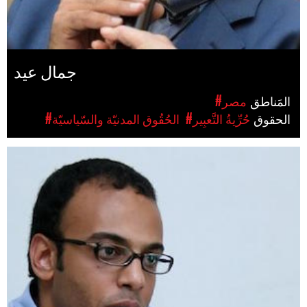
جمال عيد
المَناطق
#مصر
الحقوق
#حُرِّيةُ التَّعبِير
#الحُقُوق المدنيّة والسّياسيّة