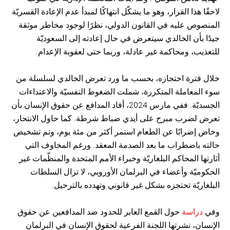
لاحقًا هذا القرار، وهو ما يشكّل انتهاكًا لمبدأ عدم الإعادة القسريّة
المنصوص عليه في القانون الدولي، نظرًا لوجود مخاطر موثقة
جيدًا بأن الخالدي سيتعرض في حال إعادته إلى السعوديّة
للتعذيب، ومحاكمة غير عادلة، وربما حتى لعقوبة الإعدام.
خلال فترة احتجازه، بحسب ما ورد تعرض الخالدي لسلسلة من
سوء المعاملة المتكررة، شملت الضغوط النفسيّة والاعتداءات
الجسديّة. ففي مارس 2024، أفاد المدافع عن حقوق الإنسان بأن
تعرض لضرب مبرح على أيدي ضباط شرطة. كما حاول الانتحار،
وخاض إضرابًا عن الطعام استمر أكثر من مئة يوم، وتم تشخيص
حالته باضطراب ما بعد الصدمة المعقد. ورغم المخاوف التي
أثارتها المحاكم البلغاريّة وخبراء الأمم المتحدة والمنظّمات غير
الحكوميّة وأعضاء في البرلمان الأوروبي، لا تزال السلطات
البلغاريّة تحتجزه بشكل غير قانوني وتهدده بالترحيل.
وفي
دراسة
حول القمع العابر للحدود ضد المدافعين عن حقوق
الإنسان، نشرتها اللجنة الفرعية لحقوق الإنسان في البرلمان