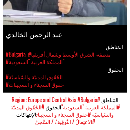
عبد الرحمن الخالدي
المَناطق
#منطقة: الشرق الأوسط وشمال أفريقيا
#Bulgaria
#المملكة العربية "السعودية"
الحقوق
#الحُقُوق المدنيّة والسّياسيّة
#حقوق السجناء و السجينات
المَناطق
#Region: Europe and Central Asia
#Bulgaria
#المملكة العربية "السعودية"
الحقوق
#الحُقُوق المدنيّة
والسّياسيّة
#حقوق السجناء و السجينات
الإنتهاكات
#الاعتِقالُ / التَّوقِيفُ / السِّجنُ