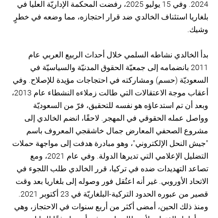
2024. وفي 15 يوليو 2025، رفضت المحكمة الإداريّة العليا في
بلغاريا استئناف الخالدي ضد قرار احتجازه، مما وضعه في خطرٍ
وشيك.
بدأ الخالدي نشاطه السلمي خلال أحداث الربيع العربي عام
2011 بانضمامه إلى جمعيّة الحقوق المدنيّة والسياسيّة في
السعوديّة (حسم) ومشاركته في احتجاجات مؤيدة للإصلاح. وفي
أعقاب موجة الاعتقالات التي طالت زملاءه النشطاء عام 2013،
وبعد أن تم استدعاؤه هو نفسه للتحقيق، فرّ من السعوديّة
وواصل عمله الحقوقي في المهجر. لاحقًا، انضم الخالدي إلى
مشروع الصحفي المعارض جمال خاشقجي المعروف باسم
"جيش النحل الإلكتروني"، وهو مبادرة هدفت إلى مواجهة حملات
التضليل الإعلامي التي تديرها الدولة. وفي عام 2021، ومع
تصاعد التهديدات ضده في تركيا، قرر الخالدي طلب اللجوء في
الاتحاد الأوروبي. غير أنه اعتُقل فور وصوله إلى بلغاريا بعد وقت
قصير من عبوره الحدود التركية-البلغاريّة في 23 أكتوبر 2021.
ومنذ ذلك الحين، أمضى أكثر من أربع سنوات في الاحتجاز، وهي