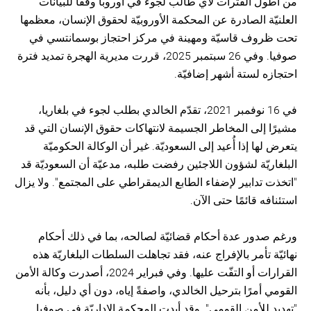
من أطول الفترات لأي طالب لجوء في أوروبا وفقًا للبيانات
العلنيّة الصادرة عن المحكمة الأوروبيّة لحقوق الإنسان، معظمها
تحت ظروف قاسيّة ومهينة في مركز احتجاز بوسمانتسي في
صوفيا. وفي 26 سبتمبر 2025، قررت مديرية الهجرة تمديد فترة
احتجازه لستة أشهر إضافيّة.
في 16 نوفمبر 2021، تقدّم الخالدي بطلب لجوء في بلغاريا،
مشيرًا إلى المخاطر الجسيمة لانتهاكات حقوق الإنسان التي قد
يتعرض لها إذا أُعيد إلى السعوديّة. غير أن الوكالة الحكوميّة
البلغاريّة لشؤون اللاجئين رفضت طلبه، مدعيّة أن السعوديّة قد
"اتخذت تدابير لإضفاء الطابع الديمقراطي على المجتمع". ولا يزال
استئنافه قائمًا حتى الآن.
ورغم صدور عدة أحكام قضائيّة لصالحه، بما في ذلك أحكام
نهائيّة تأمر بالإفراج عنه، فقد تجاهلت السلطات البلغاريّة هذه
القرارات أو التفّت عليها. وفي فبراير 2024، أصدرت وكالة الأمن
القومي أمرًا بترحيل الخالدي، واصفةً إياه، دون أي دليل، بأنه
"تهديد للأمن القومي". وقد أيدت المحكمة الإداريّة في صوفيا