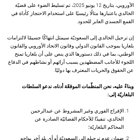
الأوروبي، بتاريخ 12 يونيو 2025، تم تسليط الضوء على قضيّة
الخالدي باعتبارها مثالًا رئيسيًا على استخدام الاحتجاز كأداة في
القمع الجسدي العابر للحدود.
إن ترحيل الخالدي إلى السعوديّة سيمثل انتهاكًا جسيمًا لالتزامات
بلغاريا بموجب القانون الدولي وقانون الاتحاد الأوروبي والقانون
الوطني، بما في ذلك دستورها الذي ينص على أن بلغاريا تمنح
اللجوء للأجانب المضطهدين بسبب آرائهم أو نشاطهم في الدفاع
عن الحقوق والحريات المعترف بها دوليًا.
وبناءً عليه، نحن المنظّمات الموقعّة أدناه، ندعو السلطات
البلغاريّة إلى:
الإفراج الفوري وغير المشروط عن عبدالرحمن
الخالدي، تنفيذًا للأحكام القضائيّة الصادرة عن
المحاكم البلغاريّة؛
ضمان عدم ترحيله إلى السعوديّة أو أي بلد آخر يواجه