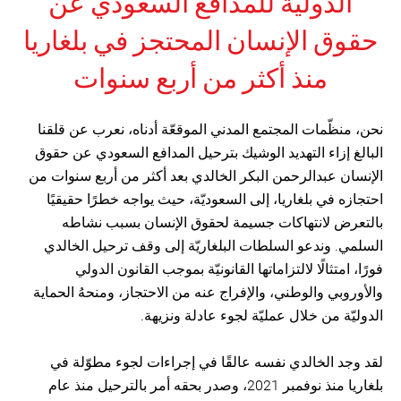
الدوليّة للمدافع السعودي عن
حقوق الإنسان المحتجز في بلغاريا
منذ أكثر من أربع سنوات
نحن، منظّمات المجتمع المدني الموقعّة أدناه، نعرب عن قلقنا
البالغ إزاء التهديد الوشيك بترحيل المدافع السعودي عن حقوق
الإنسان عبدالرحمن البكر الخالدي بعد أكثر من أربع سنوات من
احتجازه في بلغاريا، إلى السعوديّة، حيث يواجه خطرًا حقيقيًا
بالتعرض لانتهاكات جسيمة لحقوق الإنسان بسبب نشاطه
السلمي. وندعو السلطات البلغاريّة إلى وقف ترحيل الخالدي
فورًا، امتثالًا لالتزاماتها القانونيّة بموجب القانون الدولي
والأوروبي والوطني، والإفراج عنه من الاحتجاز، ومنحهُ الحماية
الدوليّة من خلال عمليّة لجوء عادلة ونزيهة.
لقد وجد الخالدي نفسه عالقًا في إجراءات لجوء مطوّلة في
بلغاريا منذ نوفمبر 2021، وصدر بحقه أمر بالترحيل منذ عام