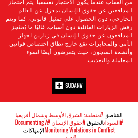
من العقاب عندما يكون الاحتجاز تعسفيا. يتم احتجاز
المدافعين عن حقوق الإنسان بمعزل عن العالم
الخارجي، دون الحصول على تمثيل قانوني، كما ويتم
رفض الزيارات العائلية دون أسباب. غالبًا ما يُحتَجز
المدافعون عن حقوق الإنسان في زنازين لجهاز
الأمن والمخابرات تقع خارج نطاق اختصاص قوانين
وأنظمة السجون، حيث يتعرضون أيضًا لسوء
المعاملة والتعذيب.
#SUDAN
المَناطق
#منطقة: الشرق الأوسط وشمال أفريقيا
#السودان
الحقوق
#حقوق الإنسان
#Documenting /
Monitoring Violations in Conflict
الإنتهاكات
#عنف