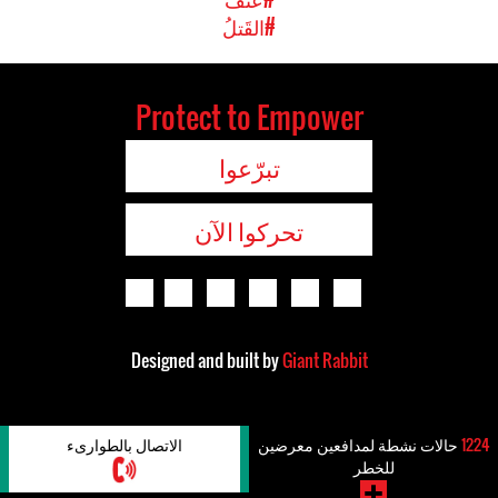
#القَتلُ
Protect to Empower
تبرّعوا
تحركوا الآن
Designed and built by
Giant Rabbit
1224
حالات نشطة لمدافعين معرضين
الاتصال بالطوارىء
للخطر