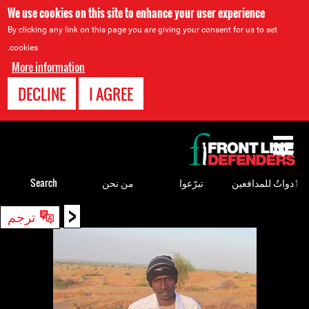
We use cookies on this site to enhance your user experience
By clicking any link on this page you are giving your consent for us to set
cookies.
More information
DECLINE
I AGREE
Back
to
top
ٲدواتٌ للمدافعين
تبرّعوا
من نحن
Search
<
Back
ترجم
to
top