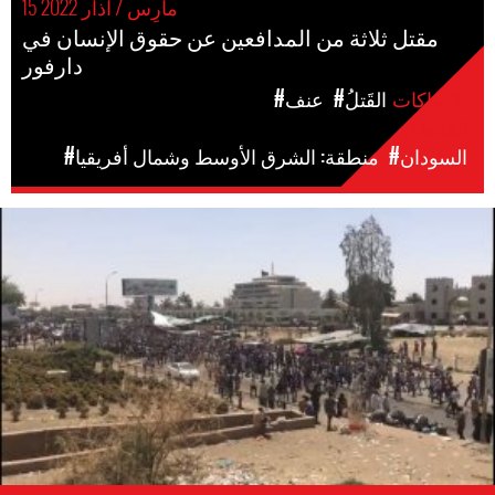
15 مارِس / آذار 2022
مقتل ثلاثة من المدافعين عن حقوق الإنسان في
دارفور
الإنتهاكات
#القَتلُ
#عنف
المَناطق
#السودان
#منطقة: الشرق الأوسط وشمال أفريقيا
sudan_street_cropped.jpg