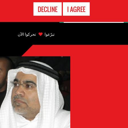
الاتصال
DECLINE
I AGREE
بالطوارىء
Back
to
تبرّعوا
تحركوا الآن
top
Back
to
top