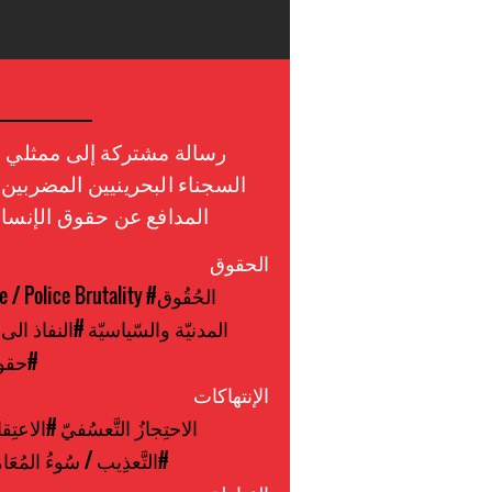
رسالة مشتركة إلى ممثلي ال
السجناء البحرينيين المضربين
المدافع عن حقوق الإنسان
الحقوق
#الحُقُوق
e / Police Brutality
المدنيّة والسّياسيّة
#النفاذ الى
#حقوق
الإنتهاكات
#الاحتِجازُ التَّعسُفيّ
#الاعتِقال
#التَّعذِيب / سُوءُ المُعَام