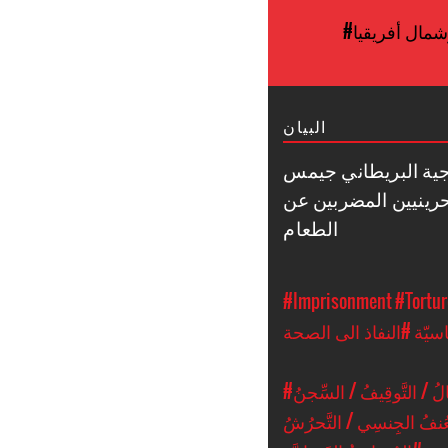
مال أفريقيا
البيان
جية البريطاني جيمس
حرينيين المضربين عن
الطعام
#Imprisonment
#Tortur
اسيّة
#النفاذ الى الصحة
ُ / التَّوقِيفُ / السِّجنُ
ُنفُ الجِنسِي / التَّحرُشُ