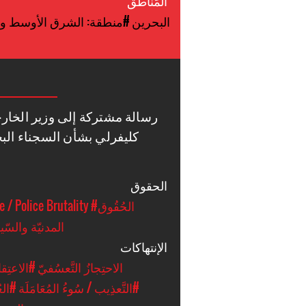
المَناطق
#البحرين
#منطقة: الشرق الأوسط وش
رسالة مشتركة إلى وزير الخار
كليفرلي بشأن السجناء الب
الحقوق
#الحُقُوق
e / Police Brutality
المدنيّة والسّي
الإنتهاكات
#الاحتِجازُ التَّعسُفيّ
#الاعتِقال
#التَّعذِيب / سُوءُ المُعَامَلَة
#الع