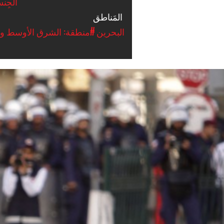
الجِن
المَناطق
#البحرين
#منطقة: الشرق الأوسط وش
bahrain-
protest-
context.jpg