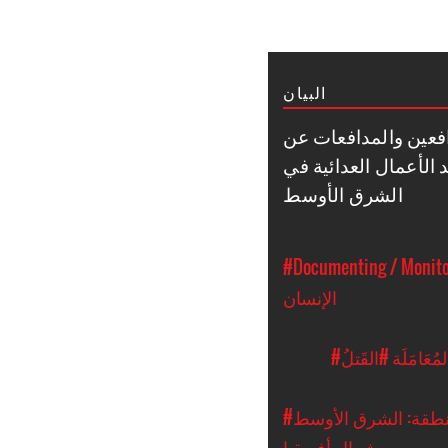
البيان
افعين والمدافعات عن
لأعمال العدائية في
الشرق الأوسط
#Documenting / Monitor
الإنسان
مُعَامَلَة
#القَتلُ
طقة: الشرق الأوسط
وشمال أفريقيا