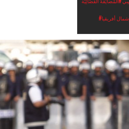
سِي
#المُضايَقةُ القَضَائِيَّة
مال أفريقيا