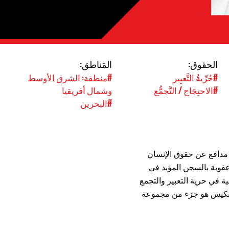
الحقوق:
المَناطق:
#حُرِّيةُ التَّعبِير
#منطقة: الشرق الأوسط
#الاحتِجَاج / التَّجمُّع
وشمال أفريقيا
#البحرين
 مدافع عن حقوق الإنسان
وبة بالسجن المؤبد في
ة في حرية التعبير والتجمع
لسنكيس هو جزء من مجموعة