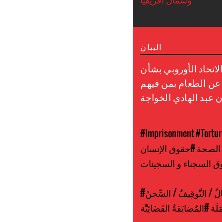
البيان
اتحاد الأوروبي بشأن
 عن الطعام بمن فيهم
 عبد الهادي الخواجة
#Imprisonment
#Tortur
 الصحة
#حقوق الإنسان
 السجناء و السجينات
ُ / التَّوقِيفُ / السِّجنُ
َلَة
#المُضايَقةُ القَضَائِيَّة