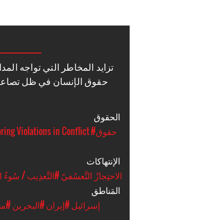
تزايد المخاطر التي تواجه المد
حقوق الإنسان في ظل تصاعد ا
الحقوق
#حقوق
ing Violations in Conflict
الإنتهاكات
#الاحتِجازُ التَّعسُفيّ
#التَّعذِيب / سُوءُ ال
المَناطق
#إسرائيل
#إيران
#البحرين
#من