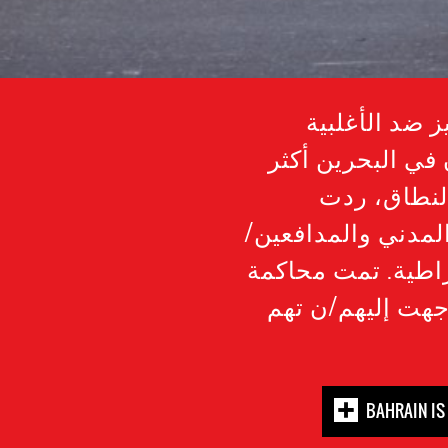
ومي والتمييز ضد الأغلبية
في البحرين أكثر
لنطاق، ردت
لمدني والمدافعين/
اطية. تمت محاكمة
جهت إليهم/ن تهم
BAHRAIN IS