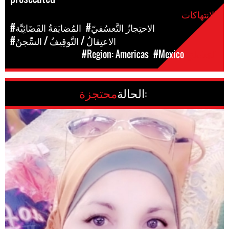
الإنتهاكات
#الاحتِجازُ التَّعسُفيّ
#المُضايَقةُ القَضَائِيَّة
#الاعتِقالُ / التَّوقِيفُ / السِّجنُ
المَناطق
#Mexico
#Region: Americas
الحالة:
محتجزة