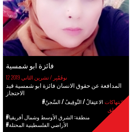
فائزة ابو شمسية
12 نوفَمْبِر / تشرين الثاني 2019
المدافعة عن حقوق الانسان فائزة ابو شمسية قيد
الاحتجاز
الإنتهاكات
#الاعتِقالُ / التَّوقِيفُ / السِّجنُ
المَناطق
#منطقة: الشرق الأوسط وشمال أفريقيا
#الأراضي الفلسطينية المحتلة