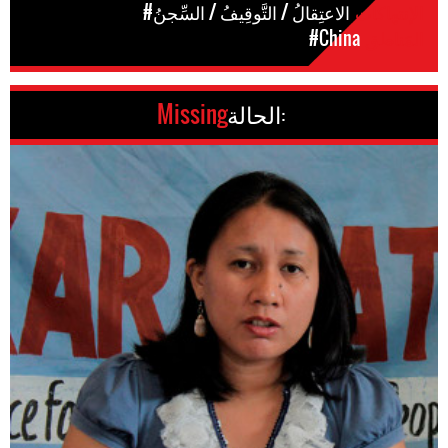
الإنتهاكات
#الاعتِقالُ / التَّوقِيفُ / السِّجنُ
المَناطق
#China
الحالة:
Missing