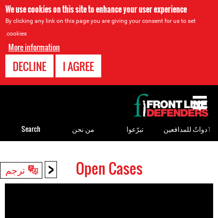
We use cookies on this site to enhance your user experience
By clicking any link on this page you are giving your consent for us to set
cookies.
More information
DECLINE
I AGREE
Back
to
top
ٲدواتٌ للمدافعين
تبرّعوا
من نحن
Search
<
Open Cases
Back
ترجم
to
top