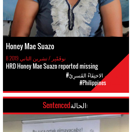
Honey Mae Suazo
8 نوفَمْبِر / تشرين الثاني 2019
HRD Honey Mae Suazo reported missing
الإنتهاكات
#الاختِفَاءُ القَسرِيّ
المَناطق
#Philippines
الحالة:
Sentenced