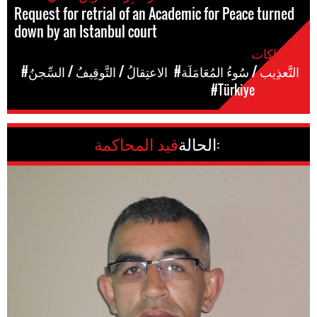
Request for retrial of an Academic for Peace turned
down by an Istanbul court
الإنتهاكات
#التَّعذِيب / سُوءُ المُعَامَلَة
#الاعتِقالُ / التَّوقِيفُ / السِّجنُ
المَناطق
#Türkiye
الحالة:
قيد المحاكمة