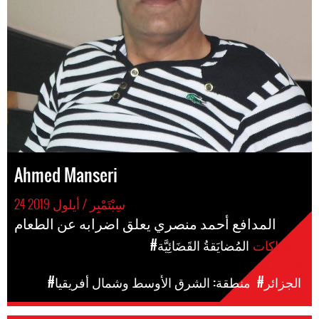
Ahmed Manseri
24 سِبْتَمْبِر / أيلول 2019
المدافع أحمد منصري يعلق اضرابه عن الطعام
الإنتهاكات
#المُضايَقةُ القَضَائِيَّة
المَناطق
#الجزائر
#منطقة: الشرق الأوسط وشمال أفريقيا