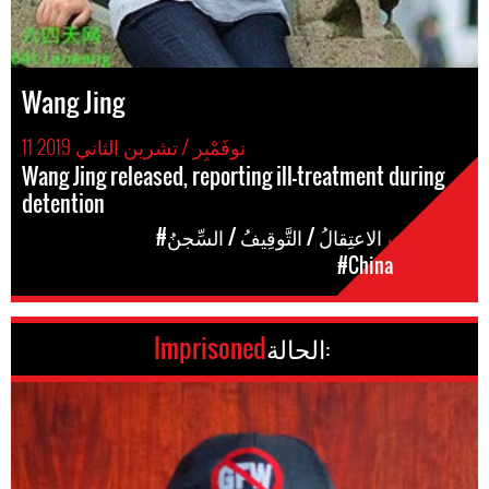
Wang Jing
11 نوفَمْبِر / تشرين الثاني 2019
Wang Jing released, reporting ill-treatment during
detention
الإنتهاكات
#الاعتِقالُ / التَّوقِيفُ / السِّجنُ
المَناطق
#China
الحالة:
Imprisoned