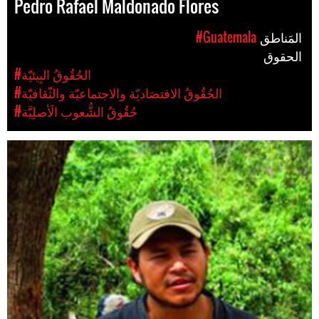
Pedro Rafael Maldonado Flores
المَناطق
#Guatemala
الحقوق
#الحُقُوقُ البِيئيّة
#الحُقُوقُ الاقتصَاديّة والاجتماعيّة والثّقافيّة
#حُقُوقُ الشُّعوب الَأصلِيَّة