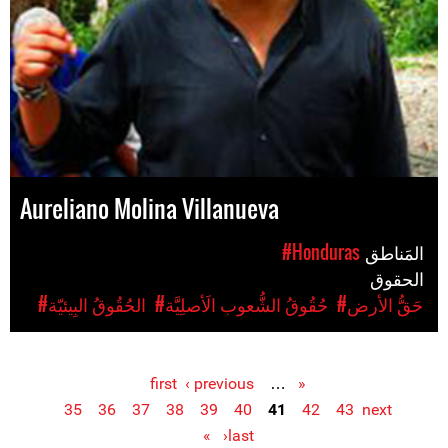
Aureliano Molina Villanueva
المَناطق
#Honduras
الحقوق
#حَقُّ الأرض
#حُقُوقُ الشُّعوب الَأصلِيَّة
#الحُقُوقُ البِيئيّة
‹ previous
…
« first
Pages
35
36
37
38
39
40
41
42
43
next
›
last »