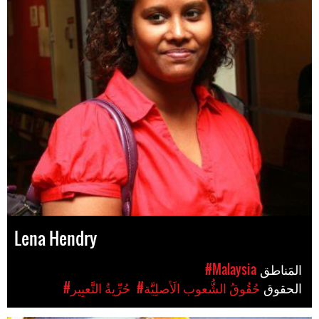
Lena Hendry
المَناطق
#Malaysia
الحقوق
#حُقُوقُ الشُّعوب الَأصلِيَّة
#حُرِّيةُ التَّعبِير