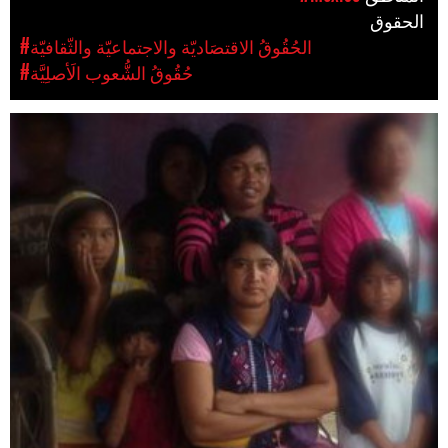
الحقوق
#الحُقُوقُ الاقتصَاديّة والاجتماعيّة والثّقافيّة
#حُقُوقُ الشُّعوب الَأصلِيَّة