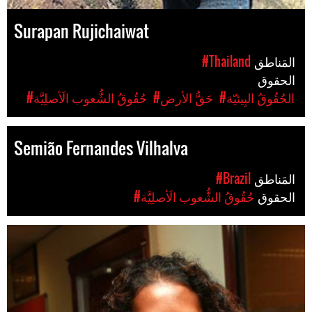
Surapan Rujichaiwat
المَناطق
#Thailand
الحقوق
#الحُقُوقُ البِيئيّة
#حَقُّ الأرض
#حُقُوقُ الشُّعوب الَأصلِيَّة
Semião Fernandes Vilhalva
المَناطق
#Brazil
الحقوق
#حُقُوقُ الشُّعوب الَأصلِيَّة