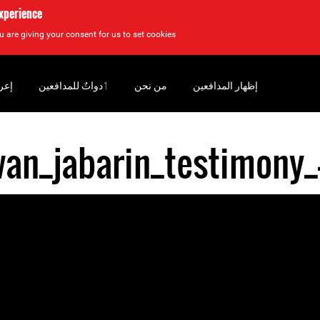
experience
u are giving your consent for us to set cookies.
إظهار المدافعين
من نحن
‏ٲدواتٌ للمدافعين
إعر
an_jabarin_testimony_