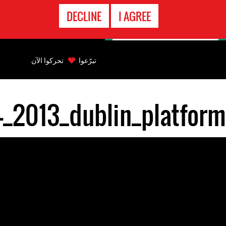
الاتصال
DECLINE
I AGREE
بالطوارىء
Back
to
تبرّعوا
تحركوا الآن
top
-_2013_dublin_platform
Back
to
top