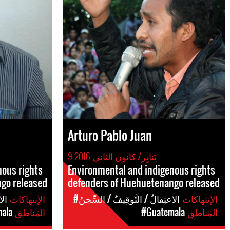
Arturo Pablo Juan
9 يَنايِر/ كانون الثاني 2016
nous rights
Environmental and indigenous rights
go released
defenders of Huehuetenango released
الإنتهاكات
#الاعتِقالُ / التَّوقِيفُ / السِّجنُ
الإنتهاكات
#ال
المَناطق
#Guatemala
المَناطق
ala