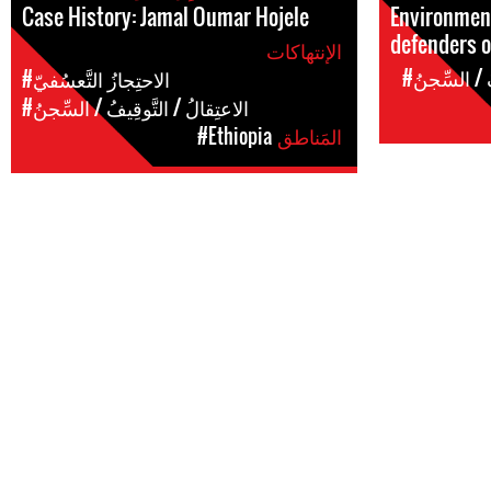
Case History: Jamal Oumar Hojele
Environment
defenders 
الإنتهاكات
ُ / السِّجنُ
#الاحتِجازُ التَّعسُفيّ
#الاعتِقالُ / التَّوقِيفُ / السِّجنُ
المَناطق
#Ethiopia