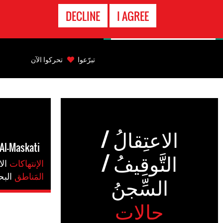
الاتصال
DECLINE
I AGREE
بالطوارىء
Back
to
تبرّعوا
تحركوا الآن
top
Back
to
top
الاعتِقالُ /
Al-Maskati
التَّوقِيفُ /
الإنتهاكات
#ال
المَناطق
#الب
السِّجنُ
حالات