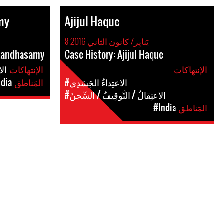
my
Ajijul Haque
8 يَنايِر/ كانون الثاني 2016
 Kandhasamy
Case History: Ajijul Haque
الإنتهاكات
الإنتهاكات
#ال
#الاعتِداءُ الجَسَدِي
المَناطق
ndia
#الاعتِقالُ / التَّوقِيفُ / السِّجنُ
المَناطق
#India