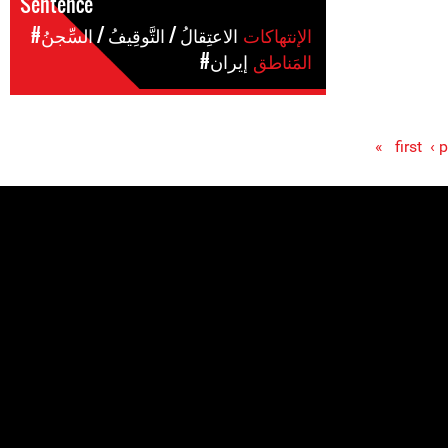
Sentence
الإنتهاكات
#الاعتِقالُ / التَّوقِيفُ / السِّجنُ
المَناطق
#إيران
‹ 