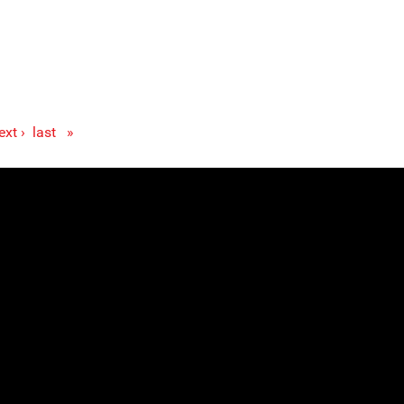
ext ›
last »
« first
Pages