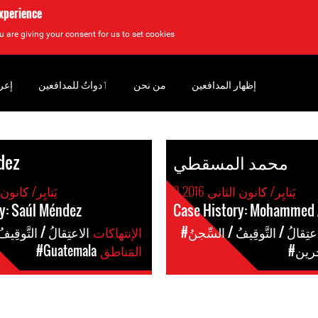
experience
u are giving your consent for us to set cookies.
إظهار المدافعين
من نحن
‏ٲدواتٌ للمدافعين
إعر
محمد المسقطي
dez
9 يَنايِر/ كانون الثاني 2016
9 يَنايِر/ كانون ا
y: Saúl Méndez
Case History: Mohammed 
اعتِقالُ / التَّوقِيفُ / السِّجنُ
الإنتهاكات
#الاعتِقالُ / التَّوقِيف
حرين
المَناطق
#Guatemala