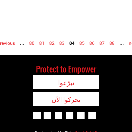
previous
…
80
81
82
83
84
85
86
87
88
…
n
Protect to Empower
تبرّعوا
تحركوا الآن