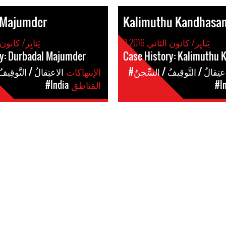
 Majumder
Kalimuthu Kandhasa
8 يَنايِر/ كانون الثاني 2016
8 يَنايِر/ كانون ا
ry: Durbadal Majumder
Case History: Kalimuthu
اعتِقالُ / التَّوقِيفُ / السِّجنُ
الإنتهاكات
#الاعتِقالُ / التَّوقِيف
#I
المَناطق
#India