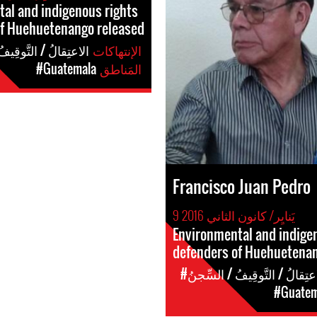
al and indigenous rights
of Huehuetenango released
الإنتهاكات
#الاعتِقالُ / التَّوقِيف
المَناطق
#Guatemala
Francisco Juan Pedro
9 يَنايِر/ كانون الثاني 2016
Environmental and indige
defenders of Huehuetenan
اعتِقالُ / التَّوقِيفُ / السِّجنُ
#Guatem