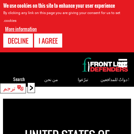
We use cookies on this site to enhance your user experience
By clicking any link on this page you are giving your consent for us to set
cookies.
More information
DECLINE
I AGREE
Back
to
top
ٲدواتٌ للمدافعين
تبرّعوا
من نحن
Search
<
ترجم
Back
to
top