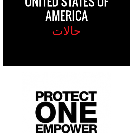
UNITED STATES OF
AMERICA
حالات