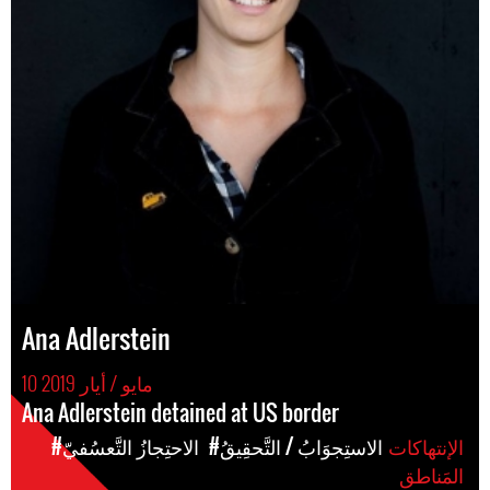
Ana Adlerstein
10 مايو / أيار 2019
Ana Adlerstein detained at US border
الإنتهاكات
#الاستِجوَابُ / التَّحقِيقُ
#الاحتِجازُ التَّعسُفيّ
المَناطق