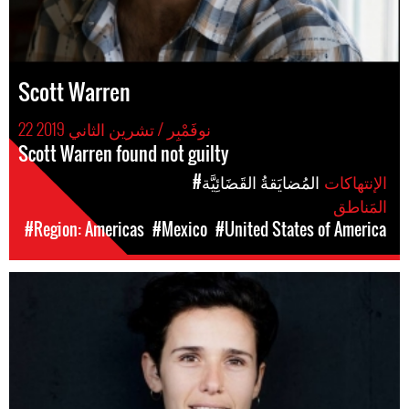
Scott Warren
22 نوفَمْبِر / تشرين الثاني 2019
Scott Warren found not guilty
الإنتهاكات
#المُضايَقةُ القَضَائِيَّة
المَناطق
#Region: Americas
#Mexico
#United States of America