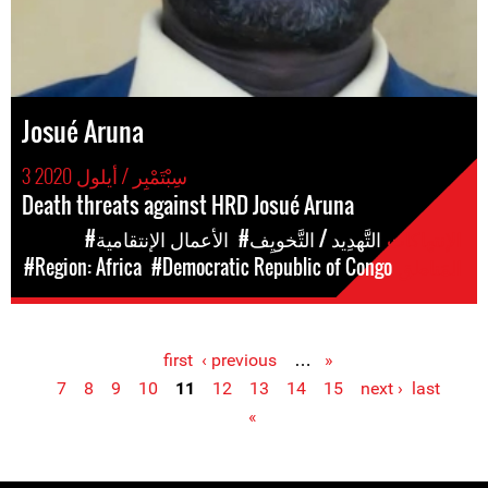
Josué Aruna
3 سِبْتَمْبِر / أيلول 2020
Death threats against HRD Josué Aruna
الإنتهاكات
#التَّهدِيد / التَّخويِف
#الأعمال الإنتقامية
المَناطق
#Democratic Republic of Congo
#Region: Africa
‹ previous
…
« first
Pages
7
8
9
10
11
12
13
14
15
next ›
last
»