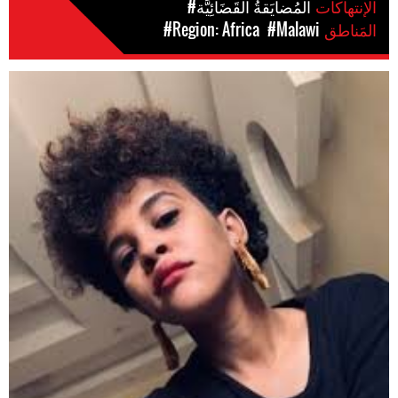
الإنتهاكات
#المُضايَقةُ القَضَائِيَّة
المَناطق
#Malawi
#Region: Africa