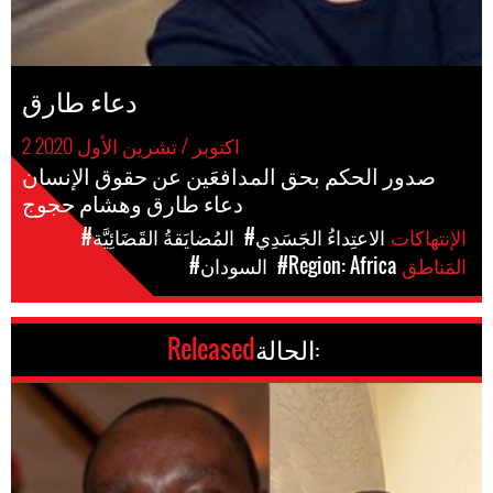
دعاء طارق
2 اكتوبر / تشرين الأول 2020
صدور الحكم بحق المدافعَين عن حقوق الإنسان
دعاء طارق وهشام حجوج
الإنتهاكات
#الاعتِداءُ الجَسَدِي
#المُضايَقةُ القَضَائِيَّة
المَناطق
#Region: Africa
#السودان
الحالة:
Released