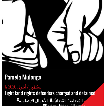
Pamela Mulongo
17 سِبْتَمْبِر / أيلول 2020
Eight land rights defenders charged and detained
الإنتهاكات
#المُضايَقةُ القَضَائِيَّة
#الأعمال الإنتقامية