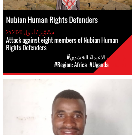
Nubian Human Rights Defenders
25 سِبْتَمْبِر / أيلول 2020
Attack against eight members of Nubian Human
Rights Defenders
الإنتهاكات
#الاعتِداءُ الجَسَدِي
المَناطق
#Uganda
#Region: Africa