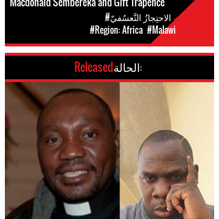
Macdonald Sembereka and Gift Trapence
الإنتهاكات
#الاحتِجازُ التَّعسُفيّ
المَناطق
#Malawi
#Region: Africa
الحالة:
Released