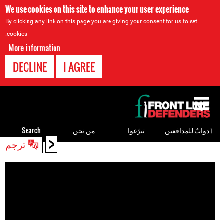
We use cookies on this site to enhance your user experience
By clicking any link on this page you are giving your consent for us to set
cookies.
More information
DECLINE
I AGREE
Back
to
top
ٲدواتٌ للمدافعين
تبرّعوا
من نحن
Search
<
ترجم
Back
to
top