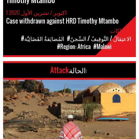
1 اكتوبر / تشرين الأول 2020
Case withdrawn against HRD Timothy Mtambo
الإنتهاكات
#الاعتِقالُ / التَّوقِيفُ / السِّجنُ
#المُضايَقةُ القَضَائِيَّة
المَناطق
#Malawi
#Region: Africa
الحالة:
Attack