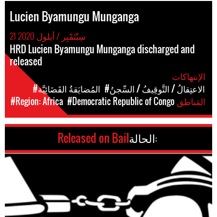
Lucien Byamungu Munganga
21 سِبْتَمْبِر / أيلول 2020
HRD Lucien Byamungu Munganga discharged and
released
الإنتهاكات
#الاعتِقالُ / التَّوقِيفُ / السِّجنُ
#المُضايَقةُ القَضَائِيَّة
المَناطق
#Democratic Republic of Congo
#Region: Africa
الحالة:
Released on Bail