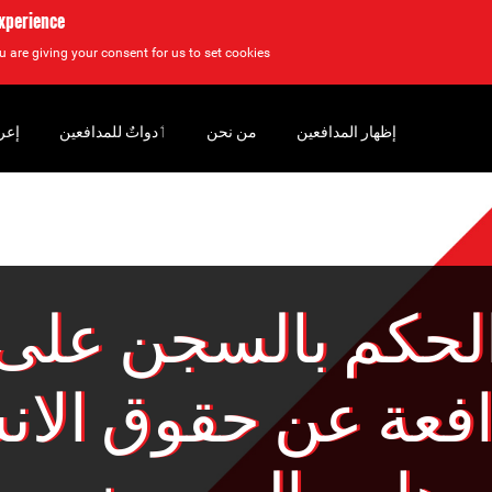
experience
u are giving your consent for us to set cookies.
إظهار المدافعين
من نحن
‏ٲدواتٌ للمدافعين
إعر
لحكم بالسجن على
افعة عن حقوق الان
هاجر الريسوني