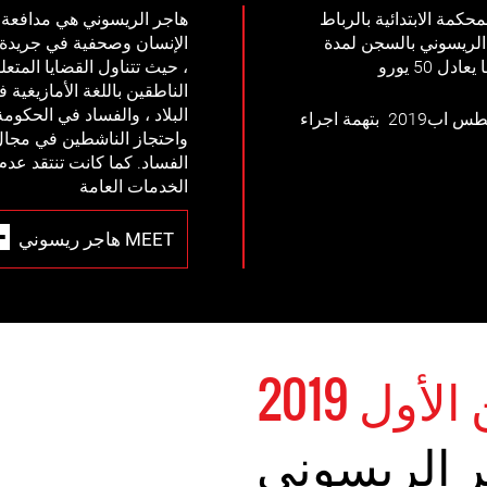
لول 2019 حكمت المحكمة الابتدائية بالرباط
هاجر الريسوني هي مدافعة
الريسوني بالسجن لمدة
الإنسان وصحفية في جريدة أ
، حيث تتناول القضايا المتع
الناطقين باللغة الأمازيغية
البلاد ، والفساد في الحكومة
تم اعتقال هاجر االريسوني في 31أغسطس اب2019 بتهمة اجراء
واحتجاز الناشطين في مجا
الفساد. كما كانت تنتقد عدم
الخدمات العامة
MEET هاجر ريسوني
 الريسوني