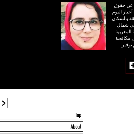
 عن حقوق
خبار اليوم
لقة بالسكان
 في شمال
 المغربية
ل مكافحة
 توفير
<
Top
About