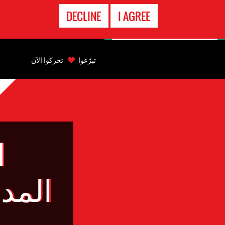
الاتصال
DECLINE
I AGREE
بالطوارىء
Back
to
تبرّعوا
تحركوا الآن
top
Back
to
top
ا
المد