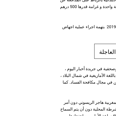
حقوق الانسان هاجر الريسوني بالسجن لمدة سنة واحدة و غرامة قدرها 500 درهم
تم اعتقال هاجر االريسوني في 31أغسطس اب2019 بتهمة اجراء عملية اجهاض
العاجلة
حفية في جريدة أخبار اليوم ،
للغة الأمازيغية في شمال البلاد ،
ن في مجال مكافحة الفساد. كما
ت الشرطة المغربية هاجر الريسوني دون أمر
شرطة المحلية دون أن يتم السماح