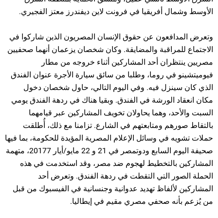
الأوسط وشمال أفريقيا في فرونت لاين ديفندرز معتز الفجيري.
وتعرض المدافعون عن حقوق الإنسان المصريون الذين شاركوا في
الاجتماع للمراقبة والمضايقة. وكان شخصان يزعمان أنهما صحفيين
مصريين ينتظران أحد المشاركين أثناء خروجه من مطار
فيوميتشينو في روما، وطلبا من سائق سيارة الأجرة عنوان الفندق
الذي كان سينزل فيه. وفي اليوم التالي، حاول شخصان دخول
مكان انعقاد الورشة في الفندق. وبقيا هناك في ردهة الفندق يومي
السبت والأحد، وهما يحاولان تخويف المشاركين عبر قيامهما
بالتقاط صورهم ومتابعتهم في الشارع. تزامنا مع ذلك، أُطلقت
حملات تشويه في وسائل الإعلام المصرية المؤيدة للحكومة، بما فيها
صحيفة اليوم السابع ودوتمصر في 21 و 22 مايو/أيار 20177، متهمة
المشاركين بالتخطيط لهجوم ضد مصر، وقد استخدمت في هذه
الحملة الصور التي التقطت في ردهة الفندق. وتعرض أحد
المشاركين لألفاظ تهديد عدوانية وجنسانية في الفيسبوك من قبل
من يُزعم بأنه صحفي مصري مقيم في إيطاليا.