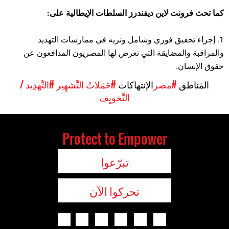
كما تحث فرونت لاين ديفندرز السلطات الإيطالية على:
1. إجراء تحقيق فوري وشامل ونزيه في ممارسات التهديد
والمراقبة والمضايقة التي تعرض لها المصريون المدافعون عن
حقوق الإنسان.
المَناطق
#مصر
الإنتهاكات
#حَمَلاتُ التَّشهِير
#التَّهدِيد /
التَّخويِف
Protect to Empower
تبرّعوا
تحركوا الآن