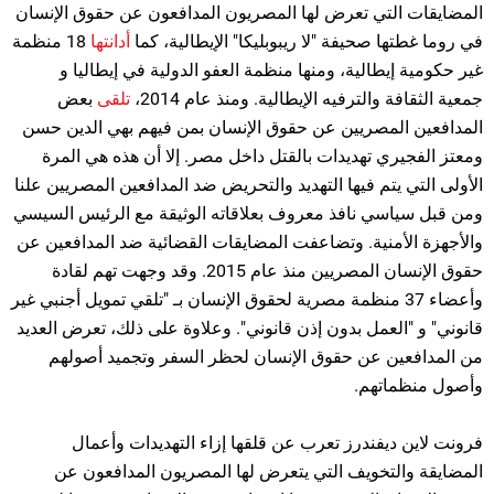
المضايقات التي تعرض لها المصريون المدافعون عن حقوق الإنسان
في روما غطتها صحيفة "لا ريبوبليكا" الإيطالية، كما
أدانتها
18 منظمة
غير حكومية إيطالية، ومنها منظمة العفو الدولية في إيطاليا و
جمعية الثقافة والترفيه الإيطالية. ومنذ عام 2014،
تلقى
بعض
المدافعين المصريين عن حقوق الإنسان بمن فيهم بهي الدين حسن
ومعتز الفجيري تهديدات بالقتل داخل مصر. إلا أن هذه هي المرة
الأولى التي يتم فيها التهديد والتحريض ضد المدافعين المصريين علنا
ومن قبل سياسي نافذ معروف بعلاقاته الوثيقة مع الرئيس السيسي
والأجهزة الأمنية. وتضاعفت المضايقات القضائية ضد المدافعين عن
حقوق الإنسان المصريين منذ عام 2015. وقد وجهت تهم لقادة
وأعضاء 37 منظمة مصرية لحقوق الإنسان بـ "تلقي تمويل أجنبي غير
قانوني" و "العمل بدون إذن قانوني". وعلاوة على ذلك، تعرض العديد
من المدافعين عن حقوق الإنسان لحظر السفر وتجميد أصولهم
وأصول منظماتهم.
فرونت لاين ديفندرز تعرب عن قلقها إزاء التهديدات وأعمال
المضايقة والتخويف التي يتعرض لها المصريون المدافعون عن