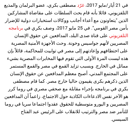
في 21 أيار/مايو 2017،
غرّد
مصطفى بكري، عضو البرلمان والمذيع
التلفزيوني، قائلا بأنه قام بحث السلطات على مقاضاة المشاركين
الذين "يتعاونون مع أعداء أجانب ووكالات استخبارات دولية للإضرار
بأمن مصر القومي". في 25 مايو 2017، وصف بكري في
برنامجه
التلفزيوني
على قناة صدى البلد، المدافعين عن حقوق الإنسان
المصريين لأنهم جواسيس وخونة. وحث الأجهزة الأمنية المصرية
على اختطافهم وإعادتهم إلى مصر في توابيت للمحاكمة، قائلاً بإن
هذه ليست المرة الأولى التي تقوم فيها المخابرات المصرية بشيء
مماثل في الخارج. وبسبب تزايد القمع في مصر والقمع المستمر
على المجتمع المدني، أصبح معظم المدافعين عن حقوق الإنسان
الذين ذكرهم بكرى يقيمون حاليا خارج مصر. كما قام مصطفى
بكري في برنامجه بإجراء مقابلة مع صحفي مصري في روما كرر
هو الآخر نفس الادعاءات الكاذبة حول الاجتماع، زاعماً أن المدافعين
المصريين و اليورو متوسطية للحقوق عقدوا اجتماعا سريا في روما
للتآمر ضد مصر والترتيب للانقلاب على الرئيس عبد الفتاح
السيسي.