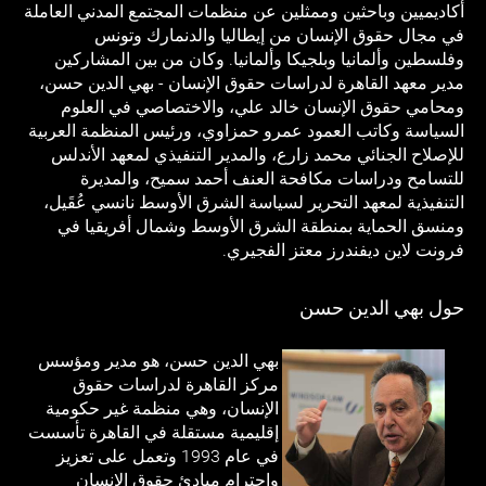
أكاديميين وباحثين وممثلين عن منظمات المجتمع المدني العاملة
في مجال حقوق الإنسان من إيطاليا والدنمارك وتونس
وفلسطين وألمانيا وبلجيكا وألمانيا. وكان من بين المشاركين
مدير معهد القاهرة لدراسات حقوق الإنسان - بهي الدين حسن،
ومحامي حقوق الإنسان خالد علي، والاختصاصي في العلوم
السياسة وكاتب العمود عمرو حمزاوي، ورئيس المنظمة العربية
للإصلاح الجنائي محمد زارع، والمدير التنفيذي لمعهد الأندلس
للتسامح ودراسات مكافحة العنف أحمد سميح، والمديرة
التنفيذية لمعهد التحرير لسياسة الشرق الأوسط نانسي عُقَيل،
ومنسق الحماية بمنطقة الشرق الأوسط وشمال أفريقيا في
فرونت لاين ديفندرز معتز الفجيري.
حول بهي الدين حسن
بهي الدين حسن، هو مدير ومؤسس
مركز القاهرة لدراسات حقوق
الإنسان، وهي منظمة غير حكومية
إقليمية مستقلة في القاهرة تأسست
في عام 1993 وتعمل على تعزيز
واحترام مبادئ حقوق الإنسان