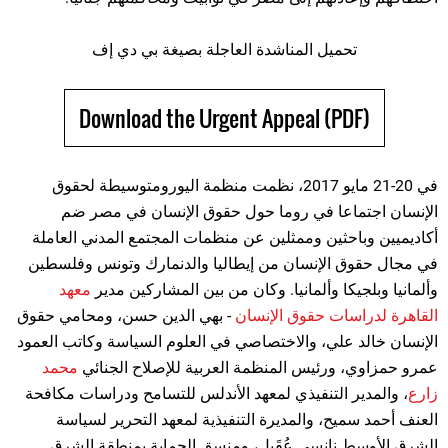
تحميل المناشدة العاجلة بصيغة بي دي إف
Download the Urgent Appeal (PDF)
في 20-21 مايو 2017، نظمت منظمة اليورومتوسيطة لحقوق
الإنسان اجتماعا في روما حول حقوق الإنسان في مصر ضم
أكاديميين وباحثين وممثلين عن منظمات المجتمع المدني العاملة
في مجال حقوق الإنسان من إيطاليا والدنمارك وتونس وفلسطين
وألمانيا وبلجيكا وألمانيا. وكان من بين المشاركين مدير
معهد
القاهرة لدراسات حقوق الإنسان
- بهي الدين حسن، ومحامي حقوق
الإنسان خالد علي، والاختصاصي في العلوم السياسة وكاتب العمود
عمرو حمزاوي، ورئيس المنظمة العربية للإصلاح الجنائي
محمد
زارع
، والمدير التنفيذي لمعهد الأندلس للتسامح ودراسات مكافحة
العنف أحمد سميح، والمديرة التنفيذية لمعهد التحرير لسياسة
الشرق الأوسط نانسي عُقَيل، ومنسق الحماية بمنطقة الشرق