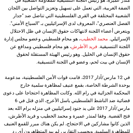
منذر عميرة، هو رئيس اللجنة التنسيقية للمقاومه الشعبية في
الضفة الغربية، التي تعمل على تسهيل وتعزيز التواصل بين اللجان
الشعبية المختلفة في القرى الفلسطينية التي تناضل ضد "جدار
الفصل العنصري"، المعروف لدى الإسرائيليين بـ "السياج الأمني".
ويتعرض أعضاء اللجنة لانتهاكات حقوق الإنسان في ظل الاحتلال
الإسرائيلي.
محمد الخطيب
، هو محام فلسطيني وعضو مجلس إدارة
اللجنة التنسيقية.
فريد الأطرش
، هو محام فلسطيني ومدافع عن
حقوق الإنسان في الخليل. وهو رئيس الهيئة المستقلة لحقوق
الإنسان في بيت لحم، وعضو في اللجنة التنسيقية.
في 12 مارس/آذار 2017، قامت قوات الأمن الفلسطينية، مدعومة
بوحدة الشرطة الخاصة، بقمع عنيف لمظاهرة سلمية خارج
المحكمة الجزائية في رام الله. وكانت المظاهرة احتجاجا على دعوى
قضائية ضد الناشط الفلسطيني باسل الأعرج، الذي قتل في 6
مارس/آذار 2017 على يد جنود إسرائيليين في منزله برام الله بعد
فتح القضية. وفقا لمنذر عميرة و محمد الخطيب و فريد الأطرش،
الذين كانوا مشاركين في الاحتجاج، لم يكن هناك مبرر للقمع العنيف
للمظاهرة السلمية. وبحسب التقارير، لم يبد المتظاهرون أي رد