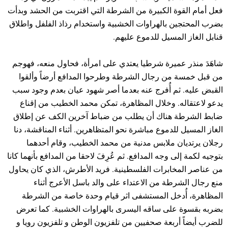
فعل أمام القوة الكبيرة من الشرطة التي اقتربت من الحشد وبدأت
بضرب المحتجين بالهراوات الخشبية واستخدام رذاذ الفلفل واطلاق
قنابل الغاز المسيل للدموع عليهم.
شاهَدَ منذر عميرة شرطيا يعتدي على امرأة، فحاول منعه، فهوجم
من قبل خمسة من رجال الشرطة وطرحوا المدافع أرضاً وألقوا
القبض عليه. ثم أُفرج عنه بعدما أصر شهود عيان بعدم وجود سبب
يدعو لاعتقاله. وخلال المظاهرة، تمكن محمد الخطيب من إقناع
ضابط الشرطة هناك أن يطلب من ضباط آخرين الكف عن إطلاق
الغاز المسيل للدموع مباشرة نحو المتظاهرين. أثناء المناقشة، دنا
رجلان يرتديان ملابس مدنية من محمد الخطيب، وقام أحدهما
بتوجيه لكمة إلى وجه المدافع. ثم عُرِفَ لاحقا من المدافع بأنهما كانا
من عناصر المخابرات الفلسطينية. فريد الأطرش، الذي كان يحاول
منع رجال الشرطة من الاعتداء على والد باسل الأعرج أثناء
المظاهرة، أُدخل المستشفى اثر قيام وحدة خاصة من الشرطة
بضربه بقسوة على ساقه اليسرى بالهراوات الخشبية. كما تعرض
للضرب أيضاً أربعة صحفيين من تلفزيون الوطن و تلفزيون رويا و