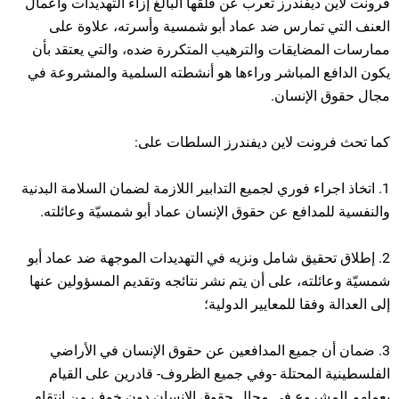
فرونت لاين ديفندرز تعرب عن قلقها البالغ إزاء التهديدات وأعمال
العنف التي تمارس ضد عماد أبو شمسية وأسرته، علاوة على
ممارسات المضايقات والترهيب المتكررة ضده، والتي يعتقد بأن
يكون الدافع المباشر وراءها هو أنشطته السلمية والمشروعة في
مجال حقوق الإنسان.
كما تحث فرونت لاين ديفندرز السلطات على:
1. اتخاذ اجراء فوري لجميع التدابير اللازمة لضمان السلامة البدنية
والنفسية للمدافع عن حقوق الإنسان عماد أبو شمسيّة وعائلته.
2. إطلاق تحقيق شامل ونزيه في التهديدات الموجهة ضد عماد أبو
شمسيّة وعائلته، على أن يتم نشر نتائجه وتقديم المسؤولين عنها
إلى العدالة وفقا للمعايير الدولية؛
3. ضمان أن جميع المدافعين عن حقوق الإنسان في الأراضي
الفلسطينية المحتلة -وفي جميع الظروف- قادرين على القيام
بعملهم المشروع في مجال حقوق الإنسان دون خوف من انتقام