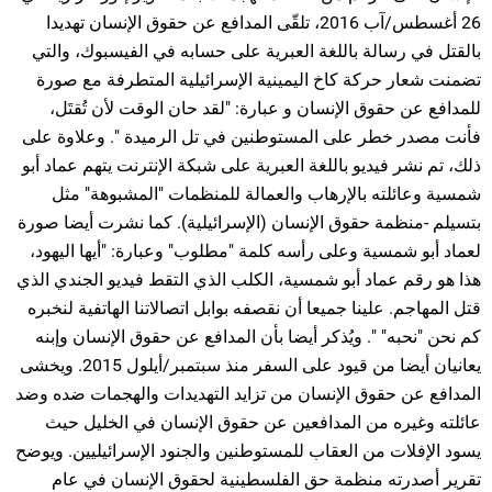
26 أغسطس/آب 2016، تلقّى المدافع عن حقوق الإنسان تهديدا
بالقتل في رسالة باللغة العبرية على حسابه في الفيسبوك، والتي
تضمنت شعار حركة كاخ اليمينية الإسرائيلية المتطرفة مع صورة
للمدافع عن حقوق الإنسان و عبارة: "لقد حان الوقت لأن تُقتَل،
فأنت مصدر خطر على المستوطنين في تل الرميدة ". وعلاوة على
ذلك، تم نشر فيديو باللغة العبرية على شبكة الإنترنت يتهم عماد أبو
شمسية وعائلته بالإرهاب والعمالة للمنظمات "المشبوهة" مثل
بتسيلم -منظمة حقوق الإنسان (الإسرائيلية). كما نشرت أيضا صورة
لعماد أبو شمسية وعلى رأسه كلمة "مطلوب" وعبارة: "أيها اليهود،
هذا هو رقم عماد أبو شمسية، الكلب الذي التقط فيديو الجندي الذي
قتل المهاجم. علينا جميعا أن نقصفه بوابل اتصالاتنا الهاتفية لنخبره
كم نحن "نحبه" ". ويُذكر أيضا بأن المدافع عن حقوق الإنسان وإبنه
يعانيان أيضا من قيود على السفر منذ سبتمبر/أيلول 2015. ويخشى
المدافع عن حقوق الإنسان من تزايد التهديدات والهجمات ضده وضد
عائلته وغيره من المدافعين عن حقوق الإنسان في الخليل حيث
يسود الإفلات من العقاب للمستوطنين والجنود الإسرائيليين. ويوضح
تقرير أصدرته منظمة حق الفلسطينية لحقوق الإنسان في عام