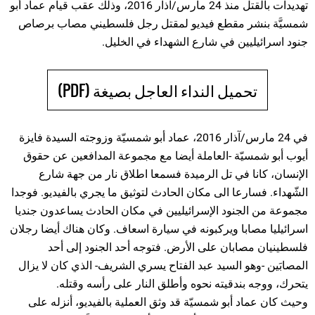
تهديدات بالقتل منذ 24 مارس/آذار 2016، وذلك عقب قيام عماد أبو
شمسيَّة بنشر مقطع فيديو لمقتل رجل فلسطيني مصاب برصاص
جنود اسرائيليين في شارع الشهداء في الخليل.
تحميل النداء العاجل بصيغة (PDF)
في 24 مارس/آذار 2016، عماد أبو شمسيّة وزوجته السيدة فايزة
أيوب أبو شمسيّة -العاملة أيضا مع مجموعة المدافعين عن حقوق
الإنسان، كانا في تل الرميدة فسمعا اطلاق نار من جهة شارع
الشّهداء. فسارعا الى مكان الحادث لتوثيق ما يجري بالفيديو. فوجدا
مجموعة من الجنود الإسرائيليين في مكان الحادث يساعدون جنديا
اسرائيليا مصابا ويركبونه في سيارة اسعاف. وكان هناك أيضا رجلان
فلسطينيان مصابان على الأرض. فتوجه أحد الجنود إلى أحد
المصابَين -وهو السيد عبد الفتاح يسري الشريف- الذي كان لا يزال
يتحرك، ووجه بندقيته نحوه وأطلق النار على رأسه وقتله.
وحيث كان عماد أبو شمسيّة قد وثق العملية بالفيديو، أنزله على