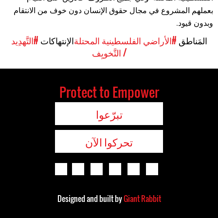
بعملهم المشروع في مجال حقوق الإنسان دون خوف من الانتقام
وبدون قيود.
المَناطق
#الأراضي الفلسطينية المحتلة
الإنتهاكات
#التَّهدِيد
/ التَّخويِف
Protect to Empower
تبرّعوا
تحركوا الآن
Designed and built by
Giant Rabbit