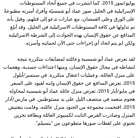
يوليو/تموز 2015. كما انتشرت في جميع أنحاد المستوطنات
الإسرائيلية في الخليل صور عماد أبو شمسيّة وأفراد أسرته مطبوعةً
على الورق وعلى القمصان، مع عبارات تدعو إلى قتلهم، وقيل بأنه
تم تداولها في كافة المستوطنات الاسرائيلية في الخليل. وقد أبلغ
المدافع عن حقوق الإنسان بهذه الحوادث إلى الشرطة الاسرائيلية
ولكن لم يتم اتخاذ أي إجراءات حتى الآن لحمايته وأسرته.
لقد تعرض عماد أبو شمسية وعائلته لمضايقات متكررة نتيجة
لنشاطه في مجال حقوق الإنسان، ومنها اعتداءات جسدية، وهجمات
على منزل العائلة، وعمليات اعتقال متكررة. في سبتمبر/أيلول
2015، تعرض المدافع عن حقوق الإنسان وابنه لقيود على السفر.
في مايو/أيار 2015، تعرض منزل عائلة عماد أبو شمسية لمحاولة
هجوم متعمد في منتصف الليل على يد مستوطنين. في مارس/آذار
2015، اقتحمت مجموعة من الجنود منزل عائلته، وقامت بتفتيش
المنزل وصادرت القرص الثابت لكمبيوتر العائلة وبطاقة تخزين
تحتوي على لقطات صورها متطوعون من "بتسيلم".