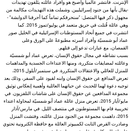
الإنترنت. فانتشر عالميا وأصبح هو وأفراد عائلته يتَلَقون تهديدات
-يقال بأنها من جنود إسرائيليين. وشملت هذه التهديدات مكالمة من
مجهول ذكر فيها المتصل: "سنحرقكم تماماً كما أحرقنا الدوابشة" -
وهي عائلة قُتلت في حريق متعمد في يوليو/تموز 2015. كما
انتشرت في جميع أنحاد المستوطنات الإسرائيلية في الخليل صور
عماد أبو شمسيّة وأفراد أسرته مطبوعةً على الورق وعلى
القمصان، مع عبارات تدعو إلى قتلهم.
بسبب نشاطه في مجال حقوق الإنسان، تعرض عماد أبو شمسيّة
وعائلته لمضايقات متكررة، ومنها الاعتداءات الجسدية والمداهمات
للمنزل للعائلي والاعتقالات المتكررة. في سبتمبر/أيلول 2015،
تعرض المدافع عن حقوق الإنسان وابنه لقيود على السفر، وذلك بعد
توجيه دعوة لهما للحديث عن حياتهما العائلية وأهمية إنعكاس توثيق
مجموعة المدافعين عن حقوق الإنسان على شاشات التلفزيون. في
مايو/أيار 2015، تعرض منزل عائلة عماد أبو شمسيّة لمحاولة اعتداء
تخريبية قام بها المستوطنون في منتصف الليل. في مارس/آذار
2015، داهمت مجموعة من الجنود منزل عائلته، وفتشت المنزل
وصادرت القرص الثابت لكمبيوتر العائلة مع حافظة الكترونية تحتوي