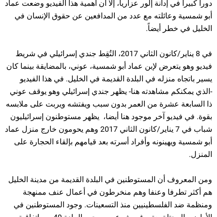
دورا كبيرا في إدانة إلور عزاريا، إلا أن أهمية هذا الفيديو وضعت عماد
أبو شمسية وعائلته مع عدد من المدافعين عن حقوق الإنسان في
الخليل في خطر أيضاً.
في 8 يناير/كانون الثاني 2017، التُقِط جندي إسرائيلي في شريط
فيديو وهو يتعرض لإبن عماد أبو شمسية، عوني، بالمضايقة بينما كان
يسير باتجاه منزله في البلدة القديمة في الخليل. في هذا الفيديو
-الذي يمكنكم مشاهدته هنا- يظهر جندي إسرائيلي وهو يوقف عوني
ذا السابعة عشرة من العمر بدون سبب ويفتشه ويربت على ملابسه
بقوة. في فيديو آخر موجود هنا أيضا، يظهر مستوطنون إسرائيليون
شباب في 7 يناير/كانون الثاني 2017 وهم يحومون خارج منزل عماد
أبو شمسية ويهينونه وأفراد أسرته بعد قيامهم بإلقاء الحجارة على
المنزل.
ومن المعروف أن المستوطنين في البلدة القديمة من مدينة الخليل
هم أكثر تطرفا وعنفا وهم منخرطون في أعمال عنف ممنهجة
ومنظمة ضد الفلسطينيين منذ التسعينات. وجود المستوطنين في