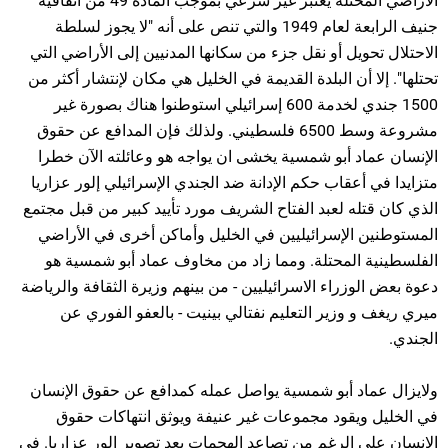
الأراضي المحتلة يعتبر غير شرعي بموجب المادة 49 من اتفاقية
جنيف الرابعة لعام 1949 والتي تنص على أنه "لا يجوز لسلطة
الاحتلال تحويل أو نقل جزء من سكانها المدنيين إلى الأراضي التي
تحتلها". إلا أن البلدة القديمة في الخليل هي مكان لإنتشار أكثر من
1500 جندي لخدمة 600 إسرائيلي استوطنوا هناك بصورة غير
مشروعة وسط 6500 فلسطيني. ولذلك فإن المدافع عن حقوق
الإنسان عماد أبو شمسية يخشى ان يواجه هو وعائلته الآن خطرا
متزايدا في أعقاب حكم الإدانة ضد الجندي الإسرائيلي إلور عزاريا
الذي كان قتله لعبد الفتاح الشريف مورد تأييد كبير من قبل مجتمع
المستوطنين الإسرائيليين في الخليل وأماكن أخرى في الأراضي
الفلسطينية المحتلة. ومما زاد من مخاوف عماد أبو شمسية هو
دعوة بعض الوزراء الاسرائيليين - من بينهم وزيرة الثقافة والرياضة
ميري ريغف و وزير التعليم نفتالي بينيت - بالعفو الفوري عن
الجندي.
ولايزال عماد أبو شمسية يواصل عمله كمدافع عن حقوق الإنسان
في الخليل ويقود مجموعات غير عنيفة ويوثق انتهاكات حقوق
الإنسان على الرغم من تصاعد الهجمات بعد تصوير إلور عزاريا. في