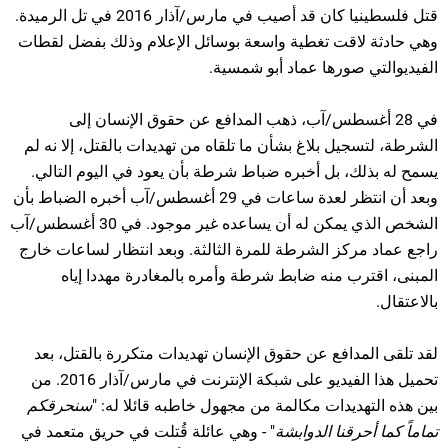
قتل فلسطينيا كان قد أصيب في مارس/آذار 2016 في تل الرميدة.
وهي حادثة لاقت تغطية واسعة بوسائل الإعلام وذلك بفضل لقطات
الفيديوالتي صورها عماد أبو شمسية.
في 28 أغسطس/آب، ذهب المدافع عن حقوق الإنسان إلى
الشرطة، لتسجيل بلاغ بشأن ما تلقاه من تهديدات بالقتل، إلا نه لم
يسمح له بذلك، بل أخبره ضباط شرطة بأن يعود في اليوم التالي.
وبعد أن انتظر لعدة ساعات في 29 أغسطس/آب أخبره الضباط بأن
الشخص الذي يمكن له أن يساعده غير موجود. في 30 أغسطس/آب
راجع عماد مركز الشرطة للمرة الثالثة. وبعد انتظار لساعات خارج
المبنى، اقترب منه ضابط شرطة وأمره بالمغادرة مهددا إياه
بالاعتقال.
لقد تلقى المدافع عن حقوق الإنسان تهديدات متكررة بالقتل، بعد
تحميل هذا الفيديو على شبكة الإنترنت في مارس/آذار 2016. من
بين هذه التهديدات مكالمة من مجهول خاطبه قائلا له: "
سنحرقكم
تماماً كما أحرقنا الدوابشة
" - وهي عائلة قُتلت في حريق متعمد في