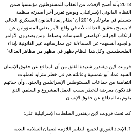
2013 بأنه أصبح الإفلات من العقاب للمستوطنين مؤسسيا ضمن
النظام القانوني الإسرائيلي. ويوضح تقرير آخر أصدرته منظمة
بتسيلم في مايو/أيار 2016 أن "نظام إنفاذ القانون العسكري الحالي
لا يسمح بتحقيق العدالة، لأنه في واقع الأمر يعفي المسؤولين عن
ارتكاب الجرائم -كواضعي السياسات وضباط ومن يصدرون الأوامر
والجنود أنفسهم- عن المساءلة عن ممارساتهم غير القانونية بإيذاء
الفلسطينيين. وكل هذا النظام يظهر في مظهر من مظاهر العدالة".
فرونت لاين ديفندرز شديدة القلق من أن المدافع عن حقوق الإنسان
السيد عماد أبو شمسية وعائلته هم في خطر متزايد لعمليات
انتقامية من جماعات المستوطنين الإسرائيليين والجنود، وأن حياتهم
قد تكون معرضة للخطر بسبب العمل المشروع و السلمي الذي
يقوم به المدافع عن حقوق الإنسان.
كما تحث فرونت لاين ديفندرز السلطات الإسرائيلية على:
1. الإتخاذ الفوري لجميع التدابير اللازمة لضمان السلامة البدنية