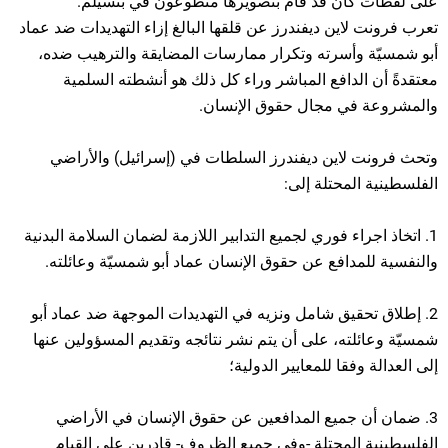
على لقطات كان قد قام بتصويرها متطوعون في بتسيلم.
تعرب فرونت لاين ديفندرز عن قلقها البالغ إزاء التهديدات ضد عماد
أبو شمسيّة وأسرته وتكرار ممارسات المضايقة والترهيب ضده،
معتقدةً أن الدافع المباشر وراء كل ذلك هو أنشطته السلمية
والمشروعة في مجال حقوق الإنسان.
وتحث فرونت لاين ديفندرز السلطات في (إسرائيل) والأراضي
الفلسطينية المحتلة إلى:
1. اتخاذ اجراء فوري لجميع التدابير اللازمة لضمان السلامة البدنية
والنفسية للمدافع عن حقوق الإنسان عماد أبو شمسيّة وعائلته.
2. إطلاق تحقيق شامل ونزيه في التهديدات الموجهة ضد عماد أبو
شمسيّة وعائلته، على أن يتم نشر نتائجه وتقديم المسؤولين عنها
إلى العدالة وفقا للمعايير الدولية؛
3. ضمان أن جميع المدافعين عن حقوق الإنسان في الأراضي
الفلسطينية المحتلة -وفي جميع الظروف- قادرين على القيام