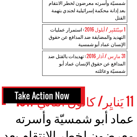
شمسيّة وأسرته معرضون لخطر الانتقام
بعد إدانة محكمة إسرائيلية لجندي بتهمة
القتل
1 سِبْتَمْبِر / أيلول 2016
: استمرار عمليات
التهديد والمضايقة ضد المدافع عن حقوق
الإنسان عماد أبو شمسية
31 مارِس / آذار 2016
: تهديدات بالقتل ضد
المدافع عن حقوق الإنسان عماد أبو
شمسيّة وعائلته
Take Action Now
11 يَنايِر/ كانون الثاني 2017
عماد أبو شمسيّة وأسرته
معرضون لخطر الانتقام بعد