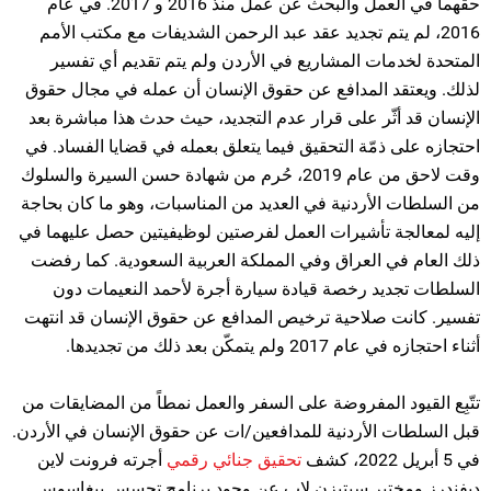
حقَّهما في العمل والبحث عن عمل منذ 2016 و 2017. في عام
2016، لم يتم تجديد عقد عبد الرحمن الشديفات مع مكتب الأمم
المتحدة لخدمات المشاريع في الأردن ولم يتم تقديم أي تفسير
لذلك. ويعتقد المدافع عن حقوق الإنسان أن عمله في مجال حقوق
الإنسان قد أثّر على قرار عدم التجديد، حيث حدث هذا مباشرة بعد
احتجازه على ذمّة التحقيق فيما يتعلق بعمله في قضايا الفساد. في
وقت لاحق من عام 2019، حُرم من شهادة حسن السيرة والسلوك
من السلطات الأردنية في العديد من المناسبات، وهو ما كان بحاجة
إليه لمعالجة تأشيرات العمل لفرصتين لوظيفيتين حصل عليهما في
ذلك العام في العراق وفي المملكة العربية السعودية. كما رفضت
السلطات تجديد رخصة قيادة سيارة أجرة لأحمد النعيمات دون
تفسير. كانت صلاحية ترخيص المدافع عن حقوق الإنسان قد انتهت
أثناء احتجازه في عام 2017 ولم يتمكّن بعد ذلك من تجديدها.
تتّبِع القيود المفروضة على السفر والعمل نمطاً من المضايقات من
قبل السلطات الأردنية للمدافعين/ات عن حقوق الإنسان في الأردن.
في 5 أبريل 2022، كشف
تحقيق جنائي رقمي
أجرته فرونت لاين
ديفندرز ومختبر سيتيزن لاب عن وجود برنامج تجسس بيغاسوس