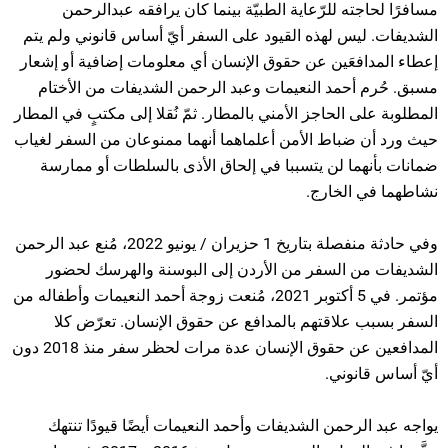
مسافرًا لحاجته للرّعاية الطبيّة بينما كان يرافقه عبدالرحمن
الشديفات. ليس لهذه القيود على السفر أيّ أساس قانوني ولم يتم
إعطاء المدافعَين عن حقوق الإنسان أي معلومات إضافية أو إشعار
مسبق. حُرم أحمد النعيمات وعبد الرحمن الشديفات من الأختام
المطلوبة على الحاجز الأمني ​​بالمطار. ثمّ نُقلا إلى مكتبٍ في المطار
حيث ورد أن ضباط الأمن أعلماهما أنهما ممنوعان من السفر لغياب
ضمانات بأنهما لن يتسببا في إلحاق الأذى بالسلطات أو ممارسة
نشاطهما في الخارج.
وفي حادثة منفصلة بتاريخ 1 حزيران / يونيو 2022، مُنع عبد الرحمن
الشديفات من السفر من الأردن إلى البوسنة والهرسك لحضور
مؤتمر. في 5 أكتوبر 2021، مُنعت زوجة أحمد النعيمات وأطفاله من
السفر بسبب علاقتهم بالمدافع عن حقوق الإنسان. تعرّض كلا
المدافعين عن حقوق الإنسان عدة مرات لحظر سفر منذ 2018 دون
أيّ أساس قانوني.
يواجه عبد الرحمن الشديفات وأحمد النعيمات أيضًا قيودًا تنتهك