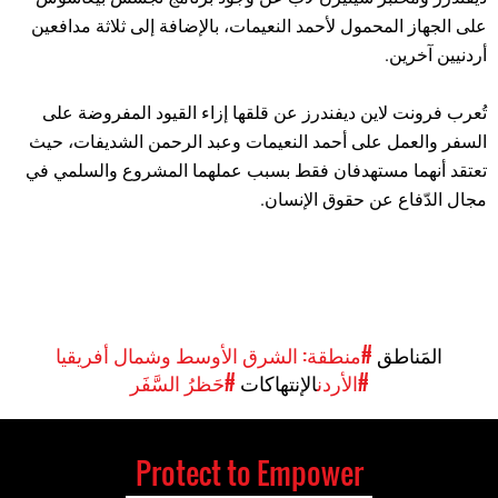
على الجهاز المحمول لأحمد النعيمات، بالإضافة إلى ثلاثة مدافعين
أردنيين آخرين.
تُعرب فرونت لاين ديفندرز عن قلقها إزاء القيود المفروضة على
السفر والعمل على أحمد النعيمات وعبد الرحمن الشديفات، حيث
تعتقد أنهما مستهدفان فقط بسبب عملهما المشروع والسلمي في
مجال الدّفاع عن حقوق الإنسان.
المَناطق
#منطقة: الشرق الأوسط وشمال أفريقيا
#الأردن
الإنتهاكات
#حَظرُ السَّفَر
Protect to Empower