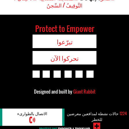
التَّوقِيفُ / السِّجنُ
Protect to Empower
تبرّعوا
تحركوا الآن
Designed and built by
Giant Rabbit
1224
حالات نشطة لمدافعين معرضين
الاتصال بالطوارىء
للخطر