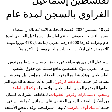
الغزاوي بالسجن لمدة عام
في 10 ديسمبر 2024، قضت المحكمة الابتدائية بالدار البيضاء
بسجن الناشط الحقوقي الداعم لفلسطين إسماعيل الغزاوي لمدة
عام وغرامة قدرها 5000 درهم مغربي (ما يعادل 478 يورو) بتهمة
"التحريض على ارتكاب الجنايات والجنح بوسائل إلكترونية".
إسماعيل الغزاوي هو مدافع عن حقوق الإنسان وناشط ومهندس
زراعي مغربي مؤيّد لفلسطين يدافع سلميًا عن حقوق الشعب
الفلسطيني، ويندّد بتطبيع المغرب للعلاقات مع إسرائيل. وقد شارك
بنشاط في حملة "
مقاطعة كارفور
"، التي بدأت استجابة للدعوة التي
أطلقها المجتمع المدني الفلسطيني، ولا سيما
حركة المقاطعة
وسحب الاستثمارات وفرض العقوبات
، لمقاطعة الشركات كشكل
من أشكال الضغط الدولي اللاعنفي على إسرائيل. كما شارك في
حملة "
ماسك أوف مايرسك
"، وهي استراتيجية لوقف تدفق الأسلحة