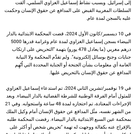
إلى إسرائيل. وبسبب نشاط إسماعيل الغزاوي السلمي، ألقت
السلطات المغربية القبض على المدافع عن حقوق الإنسان وحكمت
عليه بالسجن لمدة عام.
في 10 ديسمبر/كانون الأول 2024، قضت المحكمة الابتدائية بالدار
البيضاء بسجن إسماعيل الغزاوي لمدة عام وغرامة قدرها 5000
درهم مغربي (ما يعادل 478 يورو) بتهمة "التحريض على ارتكاب
جنايات وجنح بوسائل إلكترونية". ولم تقدِّم المحكمة ولا النيابة
العامة أي معلومات بشأن الجنحة أو الجناية المحددة التي اُتّهِم
المدافع عن حقوق الإنسان بالتحريض عليها.
في 19 نوفمبر/تشرين الثاني 2024، تم استدعاء إسماعيل الغزاوي
للمثول أمام الفرقة الوطنية للشرطة القضائية بالدار البيضاء. وبعد
الإجراءات المعتادة، تم احتجازه لمدة 48 ساعة واستجوابه. وفي 21
من الشهر نفسه، مثُل المدافع عن حقوق الإنسان أمام وكيل الملك
بمحكمة عين السبع الابتدائية بالدار البيضاء. رفضت المحكمة طلبه
بالإفراج عنه بكفالة ووجهت له تهمة "تحريض شخص أو أكثر على