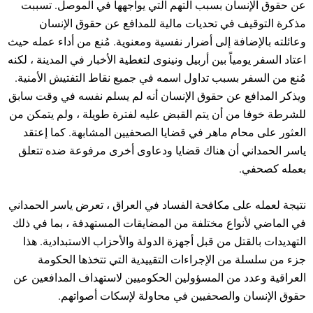
عن حقوق الإنسان بسبب التهم التي يواجهها في الموصل. تسببت
مذكرة التوقيف في تحديات مالية للمدافع عن حقوق الإنسان
وعائلته بالإضافة إلى أضرار نفسية ‫ومعنوية‬. مُنع من أداء عمله حيث
اعتاد السفر يومياً بين أربيل ونينوى لتغطية الأخبار في المدينة ، لكنه
مُنع من السفر بسبب تداول اسمه في جميع نقاط التفتيش الأمنية.
ويذكر المدافع عن حقوق الإنسان أنه لم يسلم نفسه في وقت سابق
للشرطة خوفا من أن يتم القبض عليه لفترة طويلة ، ولم يتمكن من
العثور على محام ماهر في قضايا الصحفيين المشابهة. كما إعتقد
ياسر الحمداني أن هناك قضايا ودعاوى أخرى مرفوعة ضده تتعلق
بعمله كصحفي.
نتيجة لعمله على مكافحة الفساد في العراق ، تعرض ياسر الحمداني
في الماضي لأنواع مختلفة من المضايقات المستهدفة ، بما في ذلك
التهديدات بالقتل من قبل أجهزة الدولة والأحزاب الاستبدادية. هذا
جزء من سلسلة من الإجراءات التقييدية التي تتخذها الحكومة
العراقية وعدد من المسؤولين الحكوميين لاستهداف المدافعين عن
حقوق الإنسان والصحفيين في محاولة لإسكات أصواتهم.