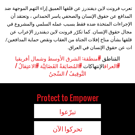
تعرب فرونت لاين ديفندرز عن قلقها العميق إزاء التهم الموجهة ضد
المدافع عن حقوق الإنسان والصحفي ياسر الحمداني ، وتعتقد أن
الإجراءات المتخذة ضده فقط بسبب عمله السلمي والمشروع في
مجال حقوق الإنسان. كما تكرّر فرونت لاين ديفندرز الإعراب عن
قلقها بشأن مناخ إفلات الجناة من العقاب ونقص حماية المدافعين/
ات عن حقوق الإنسان في العراق.
المَناطق
#منطقة: الشرق الأوسط وشمال أفريقيا
#العراق
الإنتهاكات
#المُضايَقةُ القَضَائِيَّة
#الاعتِقالُ /
التَّوقِيفُ / السِّجنُ
Protect to Empower
تبرّعوا
تحركوا الآن