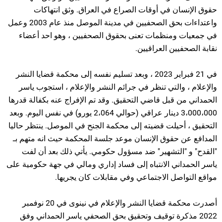
حقوق الإنسان في أوقات الصراع في العراق. وثق انتهاكات
واعتداءات بحق الصحفيين في مدينة الموصل منذ عام 2003 وعمل
في جمعيات ومنظمات تعنى بحقوق الصحفيين ، وهو احد أعضاء
نقابة الصحفيين العراقيين.
في 21 فبراير 2023 ، وبعد تسليم نفسه إلى محكمة قضايا النشر
والإعلام ، والتي تنظر في جرائم النشر والإعلام ، استجوب ياسر
الحمداني من قبل قاضي التحقيق. وقد تم الإفراج عنه بكفالة قدرها
3،000،000 دينار عراقي (حوالي 2،064 يورو) في نفس اليوم. وبعد
التحقيق ، أحيلت قضيته إلى محكمة الجنح في الموصل. ينتظر حاليا
المدافع عن حقوق الإنسان موعد جلسة المحكمة حيث انه متهم بـ
"القدح" و "التشهير" ضد مسؤول حكومي. يأتي ذلك بعد أن لفت
ياسر الحمداني الانتباه إلى فساد إداري ومالي في جهة حكومية على
مواقع التواصل الاجتماعي وفي مقابلات كان يجريها.
أصدرت محكمة قضايا النشر والإعلام في نينوى في 20 نوفمبر
2022 مذكرة توقيف وتحقيق بحق الصحفي ياسر الحمداني وفق