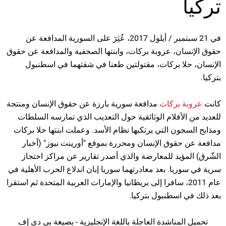
تركيا
في 21 سبتمبر / أيلول 2017، عُثِرَ على السورية المدافعة عن
حقوق الإنسان، عروبة بركات، وابنتها الصحفية والمدافعة عن حقوق
الإنسان، حلا بركات، مقتولتين طعنا في شقتهما في اسطنبول
بتركيا.
كانت
عروبة بركات
مدافعة سورية بارزة عن حقوق الإنسان ومنتجة
للعديد من الأفلام الوثائقية حول التعذيب الذي تمارسه السلطات
ومذابح السجون التي يرتكبها نظام الأسد. وعملت ابنتها حلا بركات
مدافعة عن حقوق الإنسان ومحررة بموقع "أورينت نيوز" (أخبار
الشّرق) المؤيد للمعارضة والذي أصدر تقارير عن مراكز احتجاز
سرية في سوريا. بعد مغادرتهما سوريا إبان اندلاع الحرب الأهلية في
عام 2011، سافرا إلى بريطانيا والإمارات العربية المتحدة ثم استقرا
بعد ذلك في اسطنبول بتركيا.
تحميل المناشدة العاجلة باللغة الإنجليزية - بصيغة بي دي إف