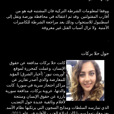
ووفقا لمعلومات الشرطة التركية فان المشتبه فيه هو من
أقارب المقتولتين. وقد تم اعتقاله في محافظة بورصة ونقل إلى
اسطنبول للاستجواب وذلك بعد مراجعة الشرطة للكاميرات
الأمنية. ولا تزال أسباب القتل غير معروفة.
.
حول حلا بركات
كانت حلا بركات مدافعة عن حقوق
الإنسان، وعملت كمحررة لموقع
"أورينت نيوز" (أخبار الشرق) المؤيد
للمعارضة والذي أصدر تقارير عن
مراكز احتجاز سرية في سوريا. كانت
والدتها، عروبة بركات، مدافعة سورية
بارزة عن حقوق الإنسان ومنتجة
لأفلام وثائقية عديدة حول التعذيب
الذي تمارسه السلطات ومذابح السجون التي يرتكبها نظام الأسد.
بعد مغادرتهما سوريا إبّان اندلاع الحرب الأهلية في عام 2011،