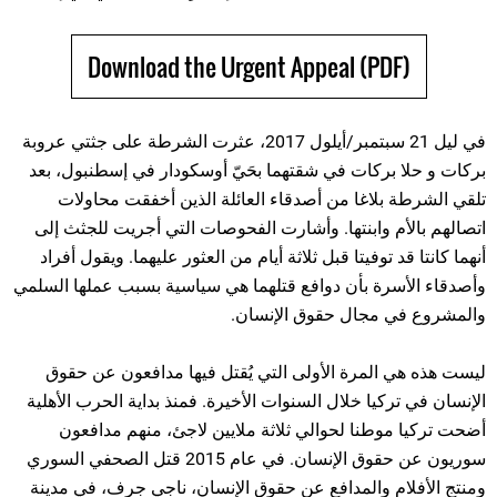
Download the Urgent Appeal (PDF)
في ليل 21 سبتمبر/أيلول 2017، عثرت الشرطة على جثتي عروبة
بركات و حلا بركات في شقتهما بحَيّ أوسكودار في إسطنبول، بعد
تلقي الشرطة بلاغا من أصدقاء العائلة الذين أخفقت محاولات
اتصالهم بالأم وابنتها. وأشارت الفحوصات التي أجريت للجثث إلى
أنهما كانتا قد توفيتا قبل ثلاثة أيام من العثور عليهما. ويقول أفراد
وأصدقاء الأسرة بأن دوافع قتلهما هي سياسية بسبب عملها السلمي
والمشروع في مجال حقوق الإنسان.
ليست هذه هي المرة الأولى التي يُقتل فيها مدافعون عن حقوق
الإنسان في تركيا خلال السنوات الأخيرة. فمنذ بداية الحرب الأهلية
أضحت تركيا موطنا لحوالي ثلاثة ملايين لاجئ، منهم مدافعون
سوريون عن حقوق الإنسان. في عام 2015 قتل الصحفي السوري
ومنتج الأفلام والمدافع عن حقوق الإنسان، ناجي جرف، في مدينة