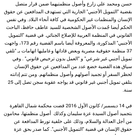
حسن ومحمد علي زارع وأصول منظمتيهما ضمن قرار متصل
بقضية "التمويل الأجنبي" الجارية التي تستهدف المدافعين عن حقوق
الإنسان والمنظمات غير الحكومية في كافة أنحاء البلاد. وفي نفس
الحكم أيضا جُمدت الأصول الشخصية للسيد عاطف حافظ، الباحث
القانوني في المنظمة العربية للإصلاح الجنائي. في قضية "التمويل
الأجنبي" المذكورة، والمعروفة أيضا باسم القضية رقم 173، واجهت
37 منظمة حقوقية مصرية وبعض قاداتها وعامليها اتهامات بـ "تلقي
تمويل أجنبي غير شرعي" و "العمل بدون ترخيص قانوني" . وفي
سياق هذه القضية خضع عدد من المدافعين عن حقوق الإنسان
لحظر السفر أو تجميد أصولهم وأصول منظماتهم. ومن تتم إدانته
بتلقي تمويل أجنبي غير قانوني قد يواجه عقوبة سجن تصل إلى 25
سنة.
في 14 ديسمبر/ كانون الأول 2016 قضت محكمة شمال القاهرة
بتجميد أصول السيدة عزة سليمان وكذلك أصول منظمتها، محامون
من أجل العدالة والسلام، وذلك على خلفية تورط المدافعة عن
حقوق الإنسان في قضية "التمويل الأجنبي". كما صدر بحق عزة