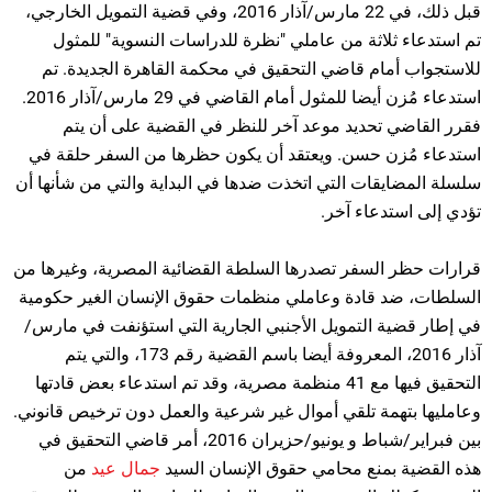
قبل ذلك، في 22 مارس/آذار 2016، وفي قضية التمويل الخارجي،
تم استدعاء ثلاثة من عاملي "نظرة للدراسات النسوية" للمثول
للاستجواب أمام قاضي التحقيق في محكمة القاهرة الجديدة. تم
استدعاء مُزن أيضا للمثول أمام القاضي في 29 مارس/آذار 2016.
فقرر القاضي تحديد موعد آخر للنظر في القضية على أن يتم
استدعاء مُزن حسن. ويعتقد أن يكون حظرها من السفر حلقة في
سلسلة المضايقات التي اتخذت ضدها في البداية والتي من شأنها أن
تؤدي إلى استدعاء آخر.
قرارات حظر السفر تصدرها السلطة القضائية المصرية، وغيرها من
السلطات، ضد قادة وعاملي منظمات حقوق الإنسان الغير حكومية
في إطار قضية التمويل الأجنبي الجارية التي استؤنفت في مارس/
آذار 2016، المعروفة أيضا باسم القضية رقم 173، والتي يتم
التحقيق فيها مع 41 منظمة مصرية، وقد تم استدعاء بعض قادتها
وعامليها بتهمة تلقي أموال غير شرعية والعمل دون ترخيص قانوني.
بين فبراير/شباط و يونيو/حزيران 2016، أمر قاضي التحقيق في
هذه القضية بمنع محامي حقوق الإنسان السيد
جمال عيد
من