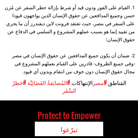
1. القيام على الفور ودون قيد أو شرط بإزالة حظر السفر عن مُزن
حسن وجميع المدافعين عن حقوق الإنسان الذين يواجهون قيودا
على السفر في مصر، حيث تعتقد فرونت لاين ديفندرز أن ما يجري
من تقييد إنما هو بسبب عملهم المشروع و السلمي في الدفاع عن
حقوق الإنسان؛
2. ضمان أن يكون جميع المدافعين عن حقوق الإنسان في مصر
-وفي جميع الظروف- قادرين على القيام بعملهم المشروع في
مجال حقوق الإنسان دون خوف من انتقام وبدون أي قيود.
المَناطق
#مصر
الإنتهاكات
#المُضايَقةُ القَضَائِيَّة
#حَظرُ
السَّفَر
Protect to Empower
تبرّعوا