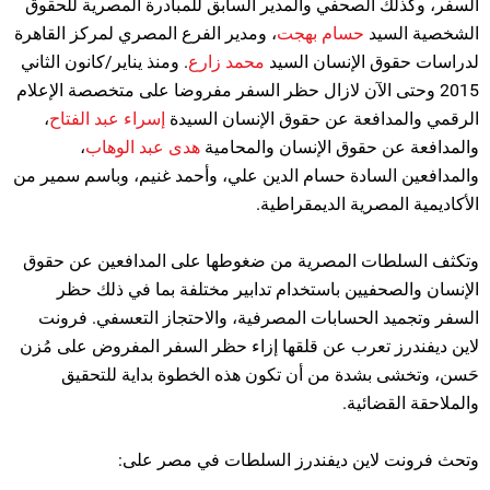
السفر، وكذلك الصحفي والمدير السابق للمبادرة المصرية للحقوق
الشخصية السيد
حسام بهجت
، ومدير الفرع المصري لمركز القاهرة
لدراسات حقوق الإنسان السيد
محمد زارع
. ومنذ يناير/كانون الثاني
2015 وحتى الآن لازال حظر السفر مفروضا على متخصصة الإعلام
الرقمي والمدافعة عن حقوق الإنسان السيدة
إسراء عبد الفتاح
،
والمدافعة عن حقوق الإنسان والمحامية
هدى عبد الوهاب
،
والمدافعين السادة حسام الدين علي، وأحمد غنيم، وباسم سمير من
الأكاديمية المصرية الديمقراطية.
وتكثف السلطات المصرية من ضغوطها على المدافعين عن حقوق
الإنسان والصحفيين باستخدام تدابير مختلفة بما في ذلك حظر
السفر وتجميد الحسابات المصرفية، والاحتجاز التعسفي. فرونت
لاين ديفندرز تعرب عن قلقها إزاء حظر السفر المفروض على مُزن
حَسن، وتخشى بشدة من أن تكون هذه الخطوة بداية للتحقيق
والملاحقة القضائية.
وتحث فرونت لاين ديفندرز السلطات في مصر على: